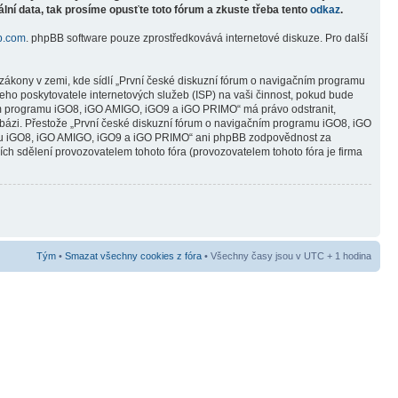
lní data, tak prosíme opusťte toto fórum a zkuste třeba tento
odkaz
.
b.com
. phpBB software pouze zprostředkovává internetové diskuze. Pro další
zákony v zemi, kde sídlí „První české diskuzní fórum o navigačním programu
ho poskytovatele internetových služeb (ISP) na vaši činnost, pokud bude
čním programu iGO8, iGO AMIGO, iGO9 a iGO PRIMO“ má právo odstranit,
abázi. Přestože „První české diskuzní fórum o navigačním programu iGO8, iGO
ramu iGO8, iGO AMIGO, iGO9 a iGO PRIMO“ ani phpBB zodpovědnost za
ních sdělení provozovatelem tohoto fóra (provozovatelem tohoto fóra je firma
Tým
•
Smazat všechny cookies z fóra
• Všechny časy jsou v UTC + 1 hodina