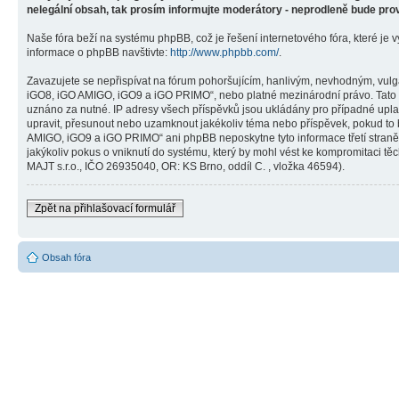
nelegální obsah, tak prosím informujte moderátory - neprodleně bude pro
Naše fóra beží na systému phpBB, což je řešení internetového fóra, které je v
informace o phpBB navštivte:
http://www.phpbb.com/
.
Zavazujete se nepřispívat na fórum pohoršujícím, hanlivým, nevhodným, vulg
iGO8, iGO AMIGO, iGO9 a iGO PRIMO“, nebo platné mezinárodní právo. Tato č
uznáno za nutné. IP adresy všech příspěvků jsou ukládány pro případné upla
upravit, přesunout nebo uzamknout jakékoliv téma nebo příspěvek, pokud to 
AMIGO, iGO9 a iGO PRIMO“ ani phpBB neposkytne tyto informace třetí stra
jakýkoliv pokus o vniknutí do systému, který by mohl vést ke kompromitaci těc
MAJT s.r.o., IČO 26935040, OR: KS Brno, oddíl C. , vložka 46594).
Zpět na přihlašovací formulář
Obsah fóra