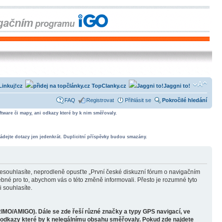
Linkuj!cz
TopClanky.cz
Jaggni to!
FAQ
Registrovat
Přihlásit se
Pokročilé hledání
tware či mapy, ani odkazy které by k nim směřovaly.
ádejte dotazy jen jedenkrát. Duplicitní příspěvky budou smazány.
souhlasíte, neprodleně opusťte „První české diskuzní fórum o navigačním
bné pro to, abychom vás o této změně informovali. Přesto je rozumné tyto
 souhlasíte.
RIMO/AMIGO). Dále se zde řeší různé značky a typy GPS navigací, ve
o odkazy které by k nelegálnímu obsahu směřovaly. Pokud zde najdete