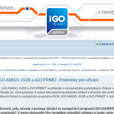
zaměřeno k diskuzi o navigačních programech IGO. V tomto diskuzním fóru nenajdete nelegální sof
www.navon.cz - Vše o navigacích NavON
taz v příslušném vlákně a neptejte se hned někoho v soukromé zprávě, pomůžete tím i ostatním. Vkl
 iGO AMIGO, iGO9 a iGO PRIMO - Podmínky pro užívání
, iGO AMIGO, iGO9 a iGO PRIMO“ souhlasíte s následujícími podmínkami. Pokud ne
ejte jej. Vyhrazujeme si právo tyto podmínky kdykoliv změnit a učiníme vše potře
iskuzní fórum o navigačním programu iGO8, iGO AMIGO, iGO9 a iGO PRIMO“ s nimi
ušenosti, rady, návody a postupy týkající se navigačních programů iGO (iGO8/P
související. V tomto diskusním fóru nenajdete nelegální software a mapy, neb