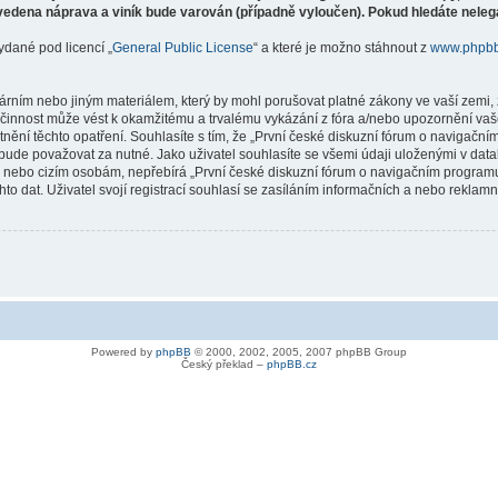
vedena náprava a viník bude varován (případně vyloučen). Pokud hledáte nelegá
ydané pod licencí „
General Public License
“ a které je možno stáhnout z
www.phpb
árním nebo jiným materiálem, který by mohl porušovat platné zákony ve vaší zemi, 
innost může vést k okamžitému a trvalému vykázání z fóra a/nebo upozornění vaše
tnění těchto opatření. Souhlasíte s tím, že „První české diskuzní fórum o naviga
bude považovat za nutné. Jako uživatel souhlasíte se všemi údaji uloženými v dat
ně nebo cizím osobám, nepřebírá „První české diskuzní fórum o navigačním prog
hto dat. Uživatel svojí registrací souhlasí se zasíláním informačních a nebo reklam
Powered by
phpBB
© 2000, 2002, 2005, 2007 phpBB Group
Český překlad –
phpBB.cz