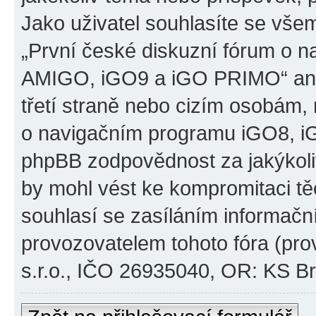
Jako uživatel souhlasíte se všem
„První české diskuzní fórum o 
AMIGO, iGO9 a iGO PRIMO“ ani
třetí straně nebo cizím osobám,
o navigačním programu iGO8, 
phpBB zodpovědnost za jakýkoliv
by mohl vést ke kompromitaci těch
souhlasí se zasíláním informačn
provozovatelem tohoto fóra (pro
s.r.o., IČO 26935040, OR: KS Brn