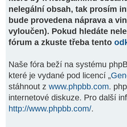
nelegální obsah, tak prosím i
bude provedena náprava a vin
vyloučen). Pokud hledáte nele
fórum a zkuste třeba tento
od
Naše fóra beží na systému phpBB
které je vydané pod licencí „
Gene
stáhnout z
www.phpbb.com
. ph
internetové diskuze. Pro další i
http://www.phpbb.com/
.