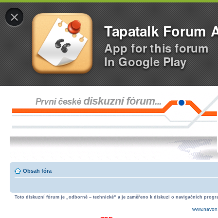
×
Tapatalk Forum 
App for this forum
In Google Play
Obsah fóra
Toto diskuzní fórum je „odborně – technické“ a je zaměřeno k diskuzi o navigačních progra
www.navon.