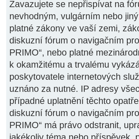
Zavazujete se nepřispívat na fó
nevhodným, vulgárním nebo jiný
platné zákony ve vaší zemi, záko
diskuzní fórum o navigačním p
PRIMO“, nebo platné mezinárodn
k okamžitému a trvalému vykázá
poskytovatele internetových slu
uznáno za nutné. IP adresy všec
případné uplatnění těchto opatře
diskuzní fórum o navigačním p
PRIMO“ má právo odstranit, upr
jakékoliv téma nebo příspěvek, 