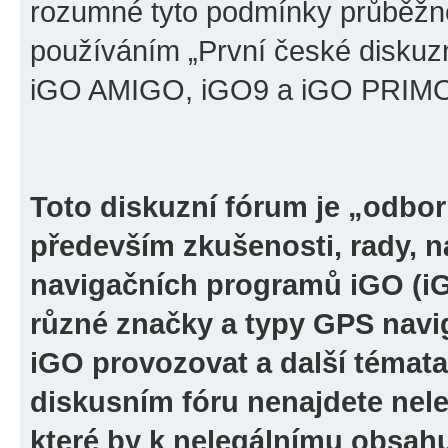
rozumné tyto podmínky průběžně
používáním „První české diskuz
iGO AMIGO, iGO9 a iGO PRIMO“ 
Toto diskuzní fórum je „odbor
především zkušenosti, rady, n
navigačních programů iGO (i
různé značky a typy GPS navi
iGO provozovat a další témata
diskusním fóru nenajdete nel
které by k nelegálnímu obsah