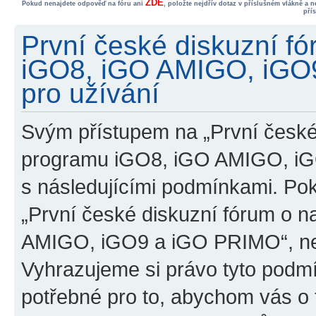
ZDE
Pokud nenajdete odpověď na fóru ani
, položte nejdřív dotaz v příslušném vlákně a 
pří
První české diskuzní f
iGO8, iGO AMIGO, iGO
pro užívání
Svým přístupem na „První české
programu iGO8, iGO AMIGO, iG
s následujícími podmínkami. Po
„První české diskuzní fórum o 
AMIGO, iGO9 a iGO PRIMO“, nevs
Vyhrazujeme si právo tyto podmí
potřebné pro to, abychom vás o t