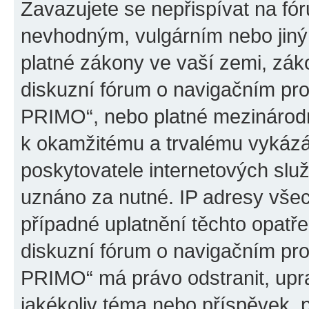
Zavazujete se nepřispívat na fó
nevhodným, vulgárním nebo jiný
platné zákony ve vaší zemi, záko
diskuzní fórum o navigačním p
PRIMO“, nebo platné mezinárodn
k okamžitému a trvalému vykázá
poskytovatele internetových slu
uznáno za nutné. IP adresy všec
případné uplatnění těchto opatře
diskuzní fórum o navigačním p
PRIMO“ má právo odstranit, upr
jakékoliv téma nebo příspěvek, 