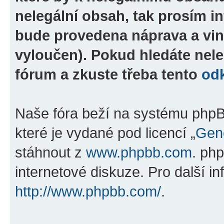
nelegální obsah, tak prosím i
bude provedena náprava a vin
vyloučen). Pokud hledáte nele
fórum a zkuste třeba tento
od
Naše fóra beží na systému phpBB
které je vydané pod licencí „
Gene
stáhnout z
www.phpbb.com
. ph
internetové diskuze. Pro další i
http://www.phpbb.com/
.