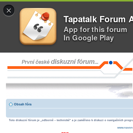
×
Tapatalk Forum 
App for this forum
In Google Play
Obsah fóra
Toto diskuzní fórum je „odborně – technické“ a je zaměřeno k diskuzi o navigačních progra
www.navon.