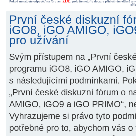
ZDE
Pokud nenajdete odpověď na fóru ani
, položte nejdřív dotaz v příslušném vlákně a 
pří
První české diskuzní f
iGO8, iGO AMIGO, iGO
pro užívání
Svým přístupem na „První české
programu iGO8, iGO AMIGO, iG
s následujícími podmínkami. Po
„První české diskuzní fórum o 
AMIGO, iGO9 a iGO PRIMO“, nevs
Vyhrazujeme si právo tyto podmí
potřebné pro to, abychom vás o t