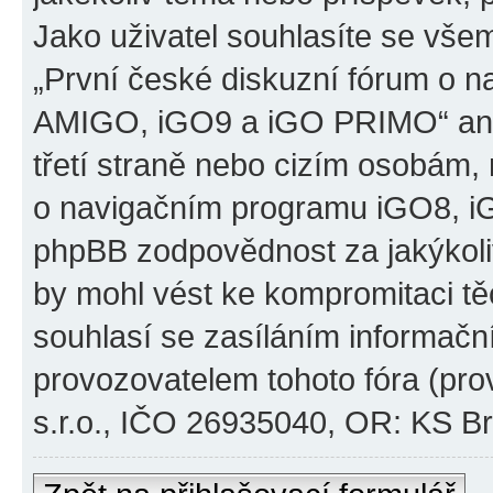
Jako uživatel souhlasíte se všem
„První české diskuzní fórum o 
AMIGO, iGO9 a iGO PRIMO“ ani
třetí straně nebo cizím osobám,
o navigačním programu iGO8, 
phpBB zodpovědnost za jakýkoliv
by mohl vést ke kompromitaci těch
souhlasí se zasíláním informačn
provozovatelem tohoto fóra (pro
s.r.o., IČO 26935040, OR: KS Brn