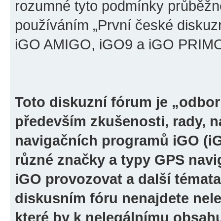
rozumné tyto podmínky průběžně
používáním „První české diskuz
iGO AMIGO, iGO9 a iGO PRIMO“ 
Toto diskuzní fórum je „odbor
především zkušenosti, rady, n
navigačních programů iGO (i
různé značky a typy GPS navi
iGO provozovat a další témata
diskusním fóru nenajdete nel
které by k nelegálnímu obsah