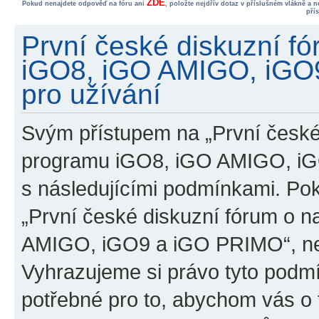
ZDE
Pokud nenajdete odpověď na fóru ani
, položte nejdřív dotaz v příslušném vlákně a 
pří
První české diskuzní f
iGO8, iGO AMIGO, iGO
pro užívání
Svým přístupem na „První české
programu iGO8, iGO AMIGO, iG
s následujícími podmínkami. Po
„První české diskuzní fórum o 
AMIGO, iGO9 a iGO PRIMO“, nevs
Vyhrazujeme si právo tyto podmí
potřebné pro to, abychom vás o t