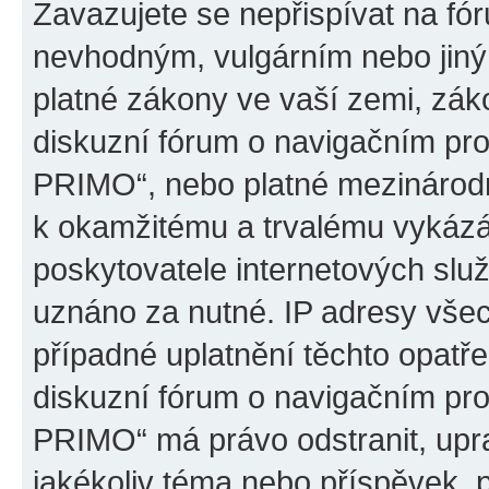
Zavazujete se nepřispívat na fó
nevhodným, vulgárním nebo jiný
platné zákony ve vaší zemi, záko
diskuzní fórum o navigačním p
PRIMO“, nebo platné mezinárodn
k okamžitému a trvalému vykázá
poskytovatele internetových slu
uznáno za nutné. IP adresy všec
případné uplatnění těchto opatře
diskuzní fórum o navigačním p
PRIMO“ má právo odstranit, upr
jakékoliv téma nebo příspěvek, 