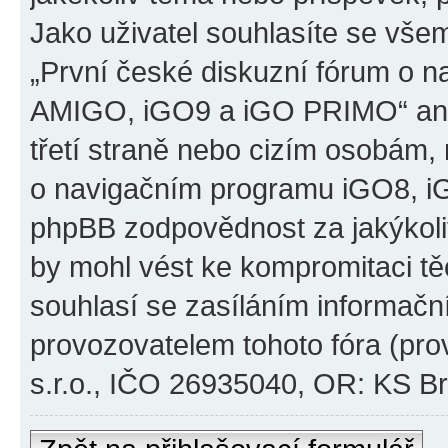
Jako uživatel souhlasíte se všem
„První české diskuzní fórum o 
AMIGO, iGO9 a iGO PRIMO“ ani
třetí straně nebo cizím osobám,
o navigačním programu iGO8, 
phpBB zodpovědnost za jakýkoliv
by mohl vést ke kompromitaci těch
souhlasí se zasíláním informačn
provozovatelem tohoto fóra (pro
s.r.o., IČO 26935040, OR: KS Brn