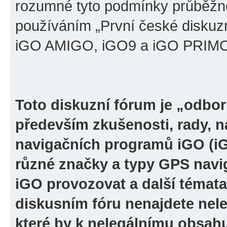
rozumné tyto podmínky průběžně
používáním „První české diskuz
iGO AMIGO, iGO9 a iGO PRIMO“ 
Toto diskuzní fórum je „odbor
především zkušenosti, rady, n
navigačních programů iGO (i
různé značky a typy GPS navi
iGO provozovat a další témata
diskusním fóru nenajdete nel
které by k nelegálnímu obsah