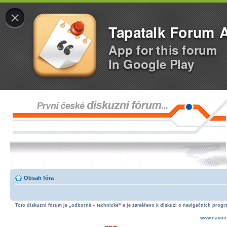
×
Tapatalk Forum 
App for this forum
In Google Play
Obsah fóra
Toto diskuzní fórum je „odborně – technické“ a je zaměřeno k diskuzi o navigačních progra
www.navon.