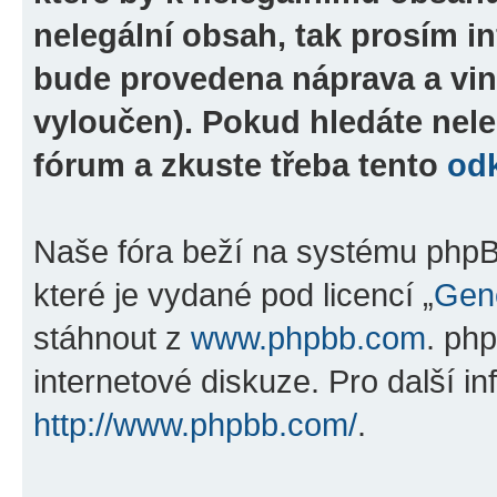
nelegální obsah, tak prosím i
bude provedena náprava a vin
vyloučen). Pokud hledáte nele
fórum a zkuste třeba tento
od
Naše fóra beží na systému phpBB
které je vydané pod licencí „
Gene
stáhnout z
www.phpbb.com
. ph
internetové diskuze. Pro další i
http://www.phpbb.com/
.