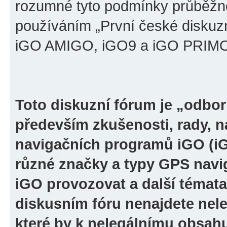
rozumné tyto podmínky průběžně
používáním „První české diskuz
iGO AMIGO, iGO9 a iGO PRIMO“ 
Toto diskuzní fórum je „odbor
především zkušenosti, rady, n
navigačních programů iGO (i
různé značky a typy GPS navi
iGO provozovat a další témata
diskusním fóru nenajdete nel
které by k nelegálnímu obsah