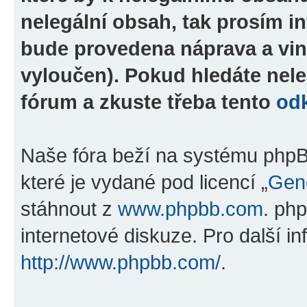
nelegální obsah, tak prosím i
bude provedena náprava a vin
vyloučen). Pokud hledáte nele
fórum a zkuste třeba tento
od
Naše fóra beží na systému phpBB
které je vydané pod licencí „
Gene
stáhnout z
www.phpbb.com
. ph
internetové diskuze. Pro další i
http://www.phpbb.com/
.