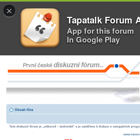
×
Tapatalk Forum 
App for this forum
In Google Play
Obsah fóra
Toto diskuzní fórum je „odborně – technické“ a je zaměřeno k diskuzi o navigačních progra
www.navon.