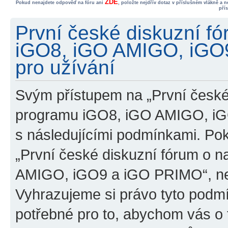
ZDE
Pokud nenajdete odpověď na fóru ani
, položte nejdřív dotaz v příslušném vlákně a 
pří
První české diskuzní f
iGO8, iGO AMIGO, iGO
pro užívání
Svým přístupem na „První české
programu iGO8, iGO AMIGO, iG
s následujícími podmínkami. Po
„První české diskuzní fórum o 
AMIGO, iGO9 a iGO PRIMO“, nevs
Vyhrazujeme si právo tyto podmí
potřebné pro to, abychom vás o t