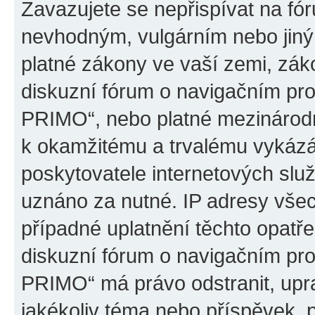
Zavazujete se nepřispívat na fó
nevhodným, vulgárním nebo jiný
platné zákony ve vaší zemi, záko
diskuzní fórum o navigačním p
PRIMO“, nebo platné mezinárodn
k okamžitému a trvalému vykázá
poskytovatele internetových slu
uznáno za nutné. IP adresy všec
případné uplatnění těchto opatře
diskuzní fórum o navigačním p
PRIMO“ má právo odstranit, upr
jakékoliv téma nebo příspěvek, 