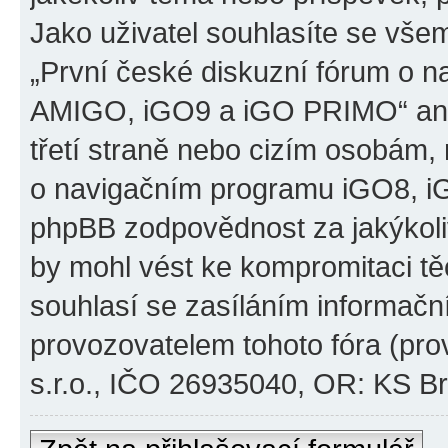
Jako uživatel souhlasíte se všem
„První české diskuzní fórum o 
AMIGO, iGO9 a iGO PRIMO“ ani
třetí straně nebo cizím osobám,
o navigačním programu iGO8, 
phpBB zodpovědnost za jakýkoliv
by mohl vést ke kompromitaci těch
souhlasí se zasíláním informačn
provozovatelem tohoto fóra (pro
s.r.o., IČO 26935040, OR: KS Brn