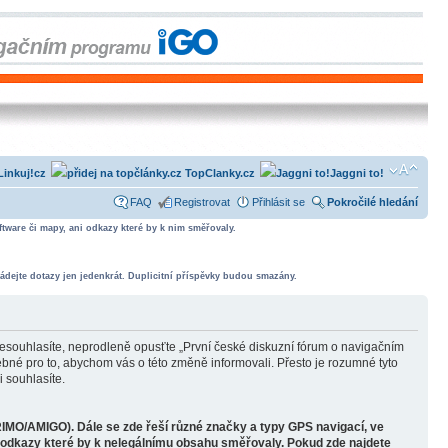
Linkuj!cz
TopClanky.cz
Jaggni to!
FAQ
Registrovat
Přihlásit se
Pokročilé hledání
tware či mapy, ani odkazy které by k nim směřovaly.
ádejte dotazy jen jedenkrát. Duplicitní příspěvky budou smazány.
souhlasíte, neprodleně opusťte „První české diskuzní fórum o navigačním
bné pro to, abychom vás o této změně informovali. Přesto je rozumné tyto
 souhlasíte.
RIMO/AMIGO). Dále se zde řeší různé značky a typy GPS navigací, ve
o odkazy které by k nelegálnímu obsahu směřovaly. Pokud zde najdete