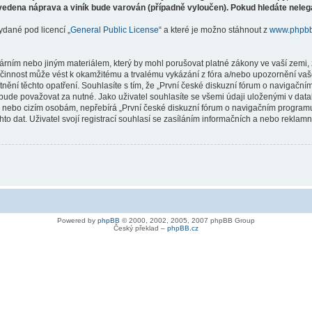
vedena náprava a viník bude varován (případně vyloučen). Pokud hledáte nelegá
ydané pod licencí „
General Public License
“ a které je možno stáhnout z
www.phpb
árním nebo jiným materiálem, který by mohl porušovat platné zákony ve vaší zemi, 
innost může vést k okamžitému a trvalému vykázání z fóra a/nebo upozornění vaše
tnění těchto opatření. Souhlasíte s tím, že „První české diskuzní fórum o naviga
bude považovat za nutné. Jako uživatel souhlasíte se všemi údaji uloženými v dat
ně nebo cizím osobám, nepřebírá „První české diskuzní fórum o navigačním prog
hto dat. Uživatel svojí registrací souhlasí se zasíláním informačních a nebo reklam
Powered by
phpBB
© 2000, 2002, 2005, 2007 phpBB Group
Český překlad –
phpBB.cz