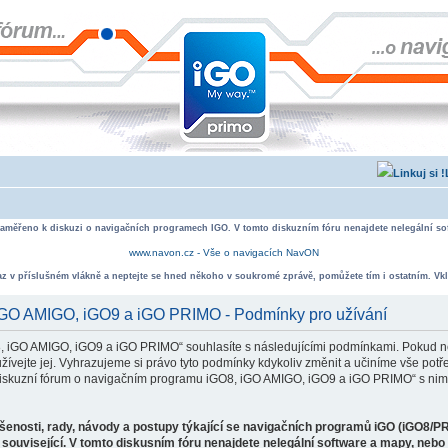
zaměřeno k diskuzi o navigačních programech IGO. V tomto diskuzním fóru nenajdete nelegální sof
www.navon.cz - Vše o navigacích NavON
taz v příslušném vlákně a neptejte se hned někoho v soukromé zprávě, pomůžete tím i ostatním. Vkl
 iGO AMIGO, iGO9 a iGO PRIMO - Podmínky pro užívání
, iGO AMIGO, iGO9 a iGO PRIMO“ souhlasíte s následujícími podmínkami. Pokud ne
ejte jej. Vyhrazujeme si právo tyto podmínky kdykoliv změnit a učiníme vše potře
iskuzní fórum o navigačním programu iGO8, iGO AMIGO, iGO9 a iGO PRIMO“ s nimi
ušenosti, rady, návody a postupy týkající se navigačních programů iGO (iGO8/P
související. V tomto diskusním fóru nenajdete nelegální software a mapy, neb