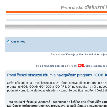
Obsah fóra
Toto diskuzní fórum je „odborně – technické“ a je 
ZDE
Pokud nenajdete odpověď na fóru ani
, položte nejdřív do
První české diskuzní fórum o navigačním programu iGO8,
Svým přístupem na „První české diskuzní fórum o navigačním programu iGO8
programu iGO8, iGO AMIGO, iGO9 a iGO PRIMO“, nevstupujte na něj a nepoužív
podmínky průběžně sledovat vzhledem k tomu, že používáním „První české d
Toto diskuzní fórum je „odborně – technické“ a řeší se zde především zk
kterých je možno programy iGO provozovat a další témata s navigováním 