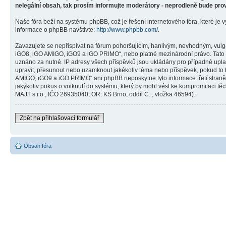
nelegální obsah, tak prosím informujte moderátory - neprodleně bude pro
Naše fóra beží na systému phpBB, což je řešení internetového fóra, které je v
informace o phpBB navštivte:
http://www.phpbb.com/
.
Zavazujete se nepřispívat na fórum pohoršujícím, hanlivým, nevhodným, vulg
iGO8, iGO AMIGO, iGO9 a iGO PRIMO“, nebo platné mezinárodní právo. Tato č
uznáno za nutné. IP adresy všech příspěvků jsou ukládány pro případné upla
upravit, přesunout nebo uzamknout jakékoliv téma nebo příspěvek, pokud to 
AMIGO, iGO9 a iGO PRIMO“ ani phpBB neposkytne tyto informace třetí stra
jakýkoliv pokus o vniknutí do systému, který by mohl vést ke kompromitaci těc
MAJT s.r.o., IČO 26935040, OR: KS Brno, oddíl C. , vložka 46594).
Zpět na přihlašovací formulář
Obsah fóra