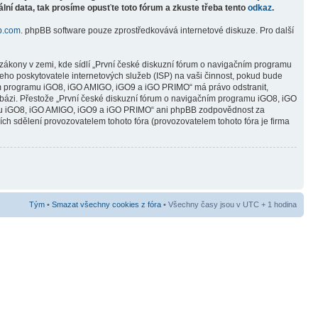
lní data, tak prosíme opusťte toto fórum a zkuste třeba tento
odkaz
.
b.com
. phpBB software pouze zprostředkovává internetové diskuze. Pro další
zákony v zemi, kde sídlí „První české diskuzní fórum o navigačním programu
ho poskytovatele internetových služeb (ISP) na vaši činnost, pokud bude
čním programu iGO8, iGO AMIGO, iGO9 a iGO PRIMO“ má právo odstranit,
abázi. Přestože „První české diskuzní fórum o navigačním programu iGO8, iGO
ramu iGO8, iGO AMIGO, iGO9 a iGO PRIMO“ ani phpBB zodpovědnost za
ních sdělení provozovatelem tohoto fóra (provozovatelem tohoto fóra je firma
Tým
•
Smazat všechny cookies z fóra
• Všechny časy jsou v UTC + 1 hodina