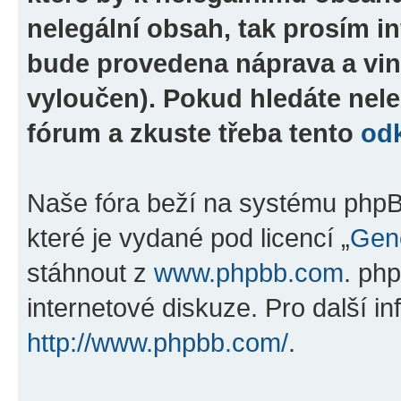
nelegální obsah, tak prosím i
bude provedena náprava a vin
vyloučen). Pokud hledáte nele
fórum a zkuste třeba tento
od
Naše fóra beží na systému phpBB
které je vydané pod licencí „
Gene
stáhnout z
www.phpbb.com
. ph
internetové diskuze. Pro další i
http://www.phpbb.com/
.