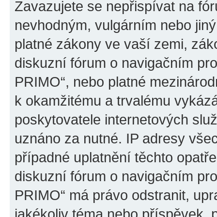
Zavazujete se nepřispívat na fó
nevhodným, vulgárním nebo jiný
platné zákony ve vaší zemi, záko
diskuzní fórum o navigačním p
PRIMO“, nebo platné mezinárodn
k okamžitému a trvalému vykázá
poskytovatele internetových slu
uznáno za nutné. IP adresy všec
případné uplatnění těchto opatře
diskuzní fórum o navigačním p
PRIMO“ má právo odstranit, upr
jakékoliv téma nebo příspěvek, 