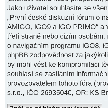
Jako uživatel souhlasíte se všem
„První české diskuzní fórum o 
AMIGO, iGO9 a iGO PRIMO“ ani
třetí straně nebo cizím osobám,
o navigačním programu iGO8, 
phpBB zodpovědnost za jakýkoliv
by mohl vést ke kompromitaci těch
souhlasí se zasíláním informačn
provozovatelem tohoto fóra (pro
s.r.o., IČO 26935040, OR: KS Brn