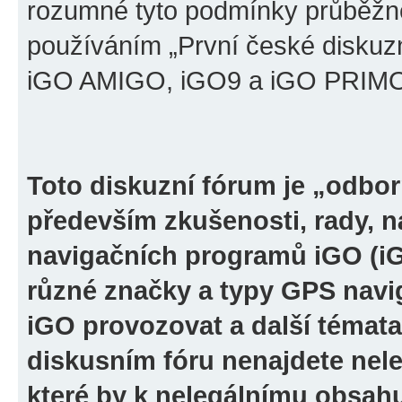
rozumné tyto podmínky průběžně
používáním „První české diskuz
iGO AMIGO, iGO9 a iGO PRIMO“ 
Toto diskuzní fórum je „odbor
především zkušenosti, rady, n
navigačních programů iGO (i
různé značky a typy GPS navi
iGO provozovat a další témata
diskusním fóru nenajdete nel
které by k nelegálnímu obsah