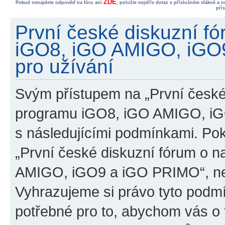
ZDE
Pokud nenajdete odpověď na fóru ani
, položte nejdřív dotaz v příslušném vlákně a 
pří
První české diskuzní f
iGO8, iGO AMIGO, iGO
pro užívání
Svým přístupem na „První české
programu iGO8, iGO AMIGO, iG
s následujícími podmínkami. Po
„První české diskuzní fórum o 
AMIGO, iGO9 a iGO PRIMO“, nevs
Vyhrazujeme si právo tyto podmí
potřebné pro to, abychom vás o t