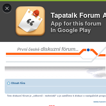
×
Tapatalk Forum 
App for this forum
In Google Play
Obsah fóra
Toto diskuzní fórum je „odborně – technické“ a je zaměřeno k diskuzi o navigačních progra
www.navon.