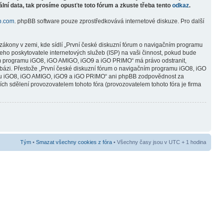
lní data, tak prosíme opusťte toto fórum a zkuste třeba tento
odkaz
.
b.com
. phpBB software pouze zprostředkovává internetové diskuze. Pro další
zákony v zemi, kde sídlí „První české diskuzní fórum o navigačním programu
ho poskytovatele internetových služeb (ISP) na vaši činnost, pokud bude
čním programu iGO8, iGO AMIGO, iGO9 a iGO PRIMO“ má právo odstranit,
abázi. Přestože „První české diskuzní fórum o navigačním programu iGO8, iGO
ramu iGO8, iGO AMIGO, iGO9 a iGO PRIMO“ ani phpBB zodpovědnost za
ních sdělení provozovatelem tohoto fóra (provozovatelem tohoto fóra je firma
Tým
•
Smazat všechny cookies z fóra
• Všechny časy jsou v UTC + 1 hodina