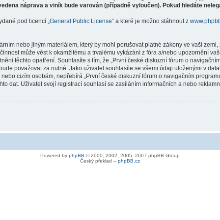
vedena náprava a viník bude varován (případně vyloučen). Pokud hledáte nelegá
ydané pod licencí „
General Public License
“ a které je možno stáhnout z
www.phpb
árním nebo jiným materiálem, který by mohl porušovat platné zákony ve vaší zemi, 
innost může vést k okamžitému a trvalému vykázání z fóra a/nebo upozornění vaše
tnění těchto opatření. Souhlasíte s tím, že „První české diskuzní fórum o naviga
bude považovat za nutné. Jako uživatel souhlasíte se všemi údaji uloženými v dat
ně nebo cizím osobám, nepřebírá „První české diskuzní fórum o navigačním prog
hto dat. Uživatel svojí registrací souhlasí se zasíláním informačních a nebo reklam
Powered by
phpBB
© 2000, 2002, 2005, 2007 phpBB Group
Český překlad –
phpBB.cz