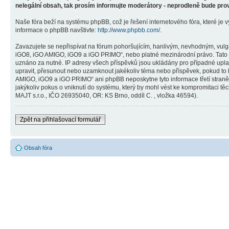
nelegální obsah, tak prosím informujte moderátory - neprodleně bude pro
Naše fóra beží na systému phpBB, což je řešení internetového fóra, které je v
informace o phpBB navštivte:
http://www.phpbb.com/
.
Zavazujete se nepřispívat na fórum pohoršujícím, hanlivým, nevhodným, vulg
iGO8, iGO AMIGO, iGO9 a iGO PRIMO“, nebo platné mezinárodní právo. Tato č
uznáno za nutné. IP adresy všech příspěvků jsou ukládány pro případné upla
upravit, přesunout nebo uzamknout jakékoliv téma nebo příspěvek, pokud to 
AMIGO, iGO9 a iGO PRIMO“ ani phpBB neposkytne tyto informace třetí stra
jakýkoliv pokus o vniknutí do systému, který by mohl vést ke kompromitaci těc
MAJT s.r.o., IČO 26935040, OR: KS Brno, oddíl C. , vložka 46594).
Zpět na přihlašovací formulář
Obsah fóra