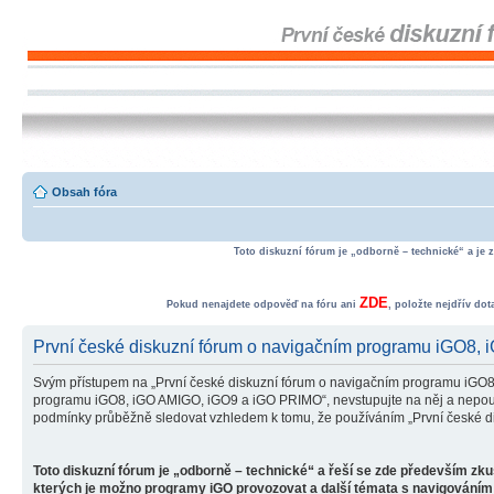
Obsah fóra
Toto diskuzní fórum je „odborně – technické“ a je 
ZDE
Pokud nenajdete odpověď na fóru ani
, položte nejdřív do
První české diskuzní fórum o navigačním programu iGO8,
Svým přístupem na „První české diskuzní fórum o navigačním programu iGO8
programu iGO8, iGO AMIGO, iGO9 a iGO PRIMO“, nevstupujte na něj a nepoužív
podmínky průběžně sledovat vzhledem k tomu, že používáním „První české d
Toto diskuzní fórum je „odborně – technické“ a řeší se zde především zk
kterých je možno programy iGO provozovat a další témata s navigováním 