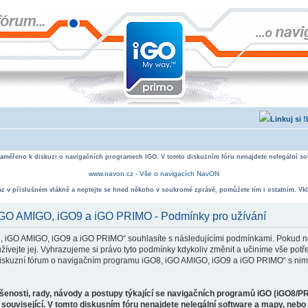
zaměřeno k diskuzi o navigačních programech IGO. V tomto diskuzním fóru nenajdete nelegální sof
www.navon.cz - Vše o navigacích NavON
taz v příslušném vlákně a neptejte se hned někoho v soukromé zprávě, pomůžete tím i ostatním. Vkl
 iGO AMIGO, iGO9 a iGO PRIMO - Podmínky pro užívání
, iGO AMIGO, iGO9 a iGO PRIMO“ souhlasíte s následujícími podmínkami. Pokud ne
ejte jej. Vyhrazujeme si právo tyto podmínky kdykoliv změnit a učiníme vše potře
iskuzní fórum o navigačním programu iGO8, iGO AMIGO, iGO9 a iGO PRIMO“ s nimi
ušenosti, rady, návody a postupy týkající se navigačních programů iGO (iGO8/P
související. V tomto diskusním fóru nenajdete nelegální software a mapy, neb