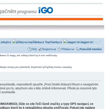
Linkuj!cz
TopClanky.cz
Jaggni to!
FAQ
Registrovat
Přihlásit se
Pokročilé hledání
tware či mapy, ani odkazy které by k nim směřovaly.
ádejte dotazy jen jedenkrát. Duplicitní příspěvky budou smazány.
souhlasíte, neprodleně opusťte „První české diskuzní fórum o navigačním
bné pro to, abychom vás o této změně informovali. Přesto je rozumné tyto
 souhlasíte.
RIMO/AMIGO). Dále se zde řeší různé značky a typy GPS navigací, ve
o odkazy které by k nelegálnímu obsahu směřovaly. Pokud zde najdete