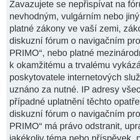
Zavazujete se nepřispívat na fó
nevhodným, vulgárním nebo jiný
platné zákony ve vaší zemi, záko
diskuzní fórum o navigačním p
PRIMO“, nebo platné mezinárodn
k okamžitému a trvalému vykázá
poskytovatele internetových slu
uznáno za nutné. IP adresy všec
případné uplatnění těchto opatře
diskuzní fórum o navigačním p
PRIMO“ má právo odstranit, upr
jakékoliv téma nebo příspěvek, 