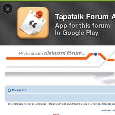
×
Tapatalk Forum 
App for this forum
In Google Play
Obsah fóra
Toto diskuzní fórum je „odborně – technické“ a je zaměřeno k diskuzi o navigačních progra
www.navon.