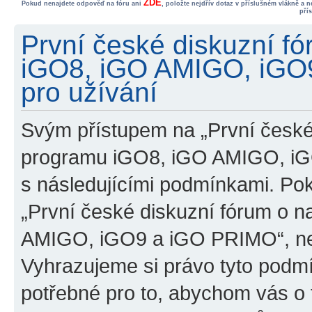
ZDE
Pokud nenajdete odpověď na fóru ani
, položte nejdřív dotaz v příslušném vlákně a 
pří
První české diskuzní f
iGO8, iGO AMIGO, iGO
pro užívání
Svým přístupem na „První české
programu iGO8, iGO AMIGO, iG
s následujícími podmínkami. Po
„První české diskuzní fórum o 
AMIGO, iGO9 a iGO PRIMO“, nevs
Vyhrazujeme si právo tyto podmí
potřebné pro to, abychom vás o t