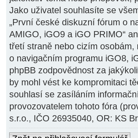
Jako uživatel souhlasíte se všem
„První české diskuzní fórum o 
AMIGO, iGO9 a iGO PRIMO“ ani
třetí straně nebo cizím osobám,
o navigačním programu iGO8, 
phpBB zodpovědnost za jakýkoliv
by mohl vést ke kompromitaci těch
souhlasí se zasíláním informačn
provozovatelem tohoto fóra (pro
s.r.o., IČO 26935040, OR: KS Brn