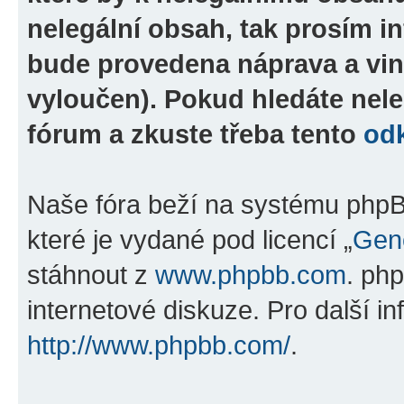
nelegální obsah, tak prosím i
bude provedena náprava a vin
vyloučen). Pokud hledáte nele
fórum a zkuste třeba tento
od
Naše fóra beží na systému phpBB
které je vydané pod licencí „
Gene
stáhnout z
www.phpbb.com
. ph
internetové diskuze. Pro další i
http://www.phpbb.com/
.