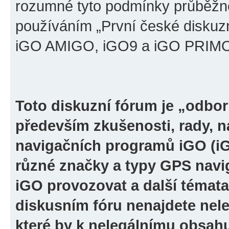
rozumné tyto podmínky průběžně
používáním „První české diskuz
iGO AMIGO, iGO9 a iGO PRIMO“ 
Toto diskuzní fórum je „odbor
především zkušenosti, rady, n
navigačních programů iGO (i
různé značky a typy GPS navi
iGO provozovat a další témata
diskusním fóru nenajdete nel
které by k nelegálnímu obsah