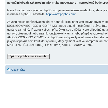
nelegální obsah, tak prosím informujte moderátory - neprodleně bude pro
Naše fóra beží na systému phpBB, což je řešení internetového fóra, které je v
informace o phpBB navštivte:
http://www.phpbb.com/
.
Zavazujete se nepřispívat na fórum pohoršujícím, hanlivým, nevhodným, vulg
iGO8, iGO AMIGO, iGO9 a iGO PRIMO“, nebo platné mezinárodní právo. Tato č
uznáno za nutné. IP adresy všech příspěvků jsou ukládány pro případné upla
upravit, přesunout nebo uzamknout jakékoliv téma nebo příspěvek, pokud to 
AMIGO, iGO9 a iGO PRIMO“ ani phpBB neposkytne tyto informace třetí stra
jakýkoliv pokus o vniknutí do systému, který by mohl vést ke kompromitaci těc
MAJT s.r.o., IČO 26935040, OR: KS Brno, oddíl C. , vložka 46594).
Zpět na přihlašovací formulář
Obsah fóra