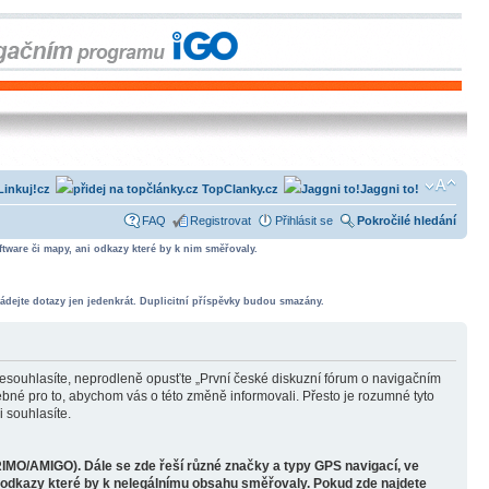
Linkuj!cz
TopClanky.cz
Jaggni to!
FAQ
Registrovat
Přihlásit se
Pokročilé hledání
tware či mapy, ani odkazy které by k nim směřovaly.
ádejte dotazy jen jedenkrát. Duplicitní příspěvky budou smazány.
souhlasíte, neprodleně opusťte „První české diskuzní fórum o navigačním
bné pro to, abychom vás o této změně informovali. Přesto je rozumné tyto
 souhlasíte.
RIMO/AMIGO). Dále se zde řeší různé značky a typy GPS navigací, ve
o odkazy které by k nelegálnímu obsahu směřovaly. Pokud zde najdete