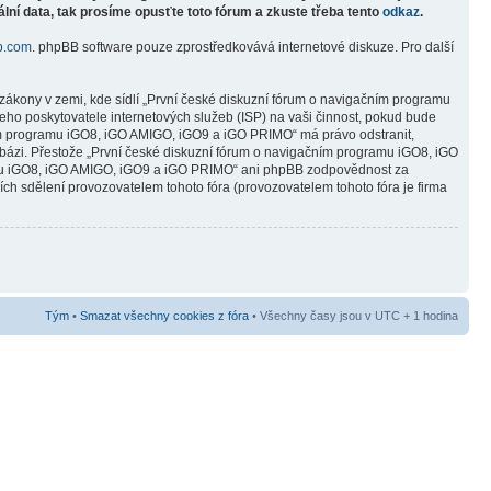
lní data, tak prosíme opusťte toto fórum a zkuste třeba tento
odkaz
.
b.com
. phpBB software pouze zprostředkovává internetové diskuze. Pro další
zákony v zemi, kde sídlí „První české diskuzní fórum o navigačním programu
ho poskytovatele internetových služeb (ISP) na vaši činnost, pokud bude
čním programu iGO8, iGO AMIGO, iGO9 a iGO PRIMO“ má právo odstranit,
abázi. Přestože „První české diskuzní fórum o navigačním programu iGO8, iGO
ramu iGO8, iGO AMIGO, iGO9 a iGO PRIMO“ ani phpBB zodpovědnost za
ních sdělení provozovatelem tohoto fóra (provozovatelem tohoto fóra je firma
Tým
•
Smazat všechny cookies z fóra
• Všechny časy jsou v UTC + 1 hodina