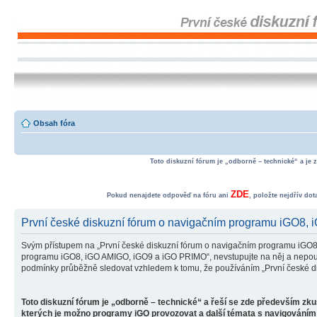
Obsah fóra
Toto diskuzní fórum je „odborně – technické“ a je 
ZDE
Pokud nenajdete odpověď na fóru ani
, položte nejdřív do
První české diskuzní fórum o navigačním programu iGO8,
Svým přístupem na „První české diskuzní fórum o navigačním programu iGO8
programu iGO8, iGO AMIGO, iGO9 a iGO PRIMO“, nevstupujte na něj a nepoužív
podmínky průběžně sledovat vzhledem k tomu, že používáním „První české d
Toto diskuzní fórum je „odborně – technické“ a řeší se zde především zk
kterých je možno programy iGO provozovat a další témata s navigováním 