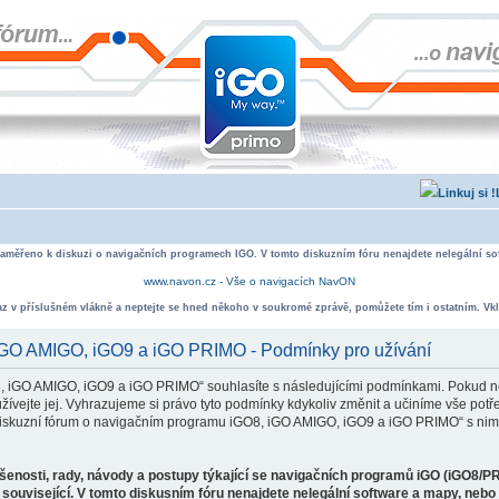
zaměřeno k diskuzi o navigačních programech IGO. V tomto diskuzním fóru nenajdete nelegální sof
www.navon.cz - Vše o navigacích NavON
taz v příslušném vlákně a neptejte se hned někoho v soukromé zprávě, pomůžete tím i ostatním. Vkl
 iGO AMIGO, iGO9 a iGO PRIMO - Podmínky pro užívání
, iGO AMIGO, iGO9 a iGO PRIMO“ souhlasíte s následujícími podmínkami. Pokud ne
ejte jej. Vyhrazujeme si právo tyto podmínky kdykoliv změnit a učiníme vše potře
iskuzní fórum o navigačním programu iGO8, iGO AMIGO, iGO9 a iGO PRIMO“ s nimi
ušenosti, rady, návody a postupy týkající se navigačních programů iGO (iGO8/P
související. V tomto diskusním fóru nenajdete nelegální software a mapy, neb