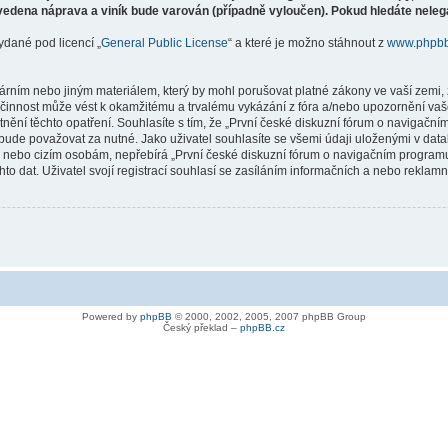
vedena náprava a viník bude varován (případně vyloučen). Pokud hledáte nelegá
ydané pod licencí „
General Public License
“ a které je možno stáhnout z
www.phpb
árním nebo jiným materiálem, který by mohl porušovat platné zákony ve vaší zemi, 
innost může vést k okamžitému a trvalému vykázání z fóra a/nebo upozornění vaše
tnění těchto opatření. Souhlasíte s tím, že „První české diskuzní fórum o naviga
bude považovat za nutné. Jako uživatel souhlasíte se všemi údaji uloženými v dat
ně nebo cizím osobám, nepřebírá „První české diskuzní fórum o navigačním prog
hto dat. Uživatel svojí registrací souhlasí se zasíláním informačních a nebo reklam
Powered by
phpBB
© 2000, 2002, 2005, 2007 phpBB Group
Český překlad –
phpBB.cz