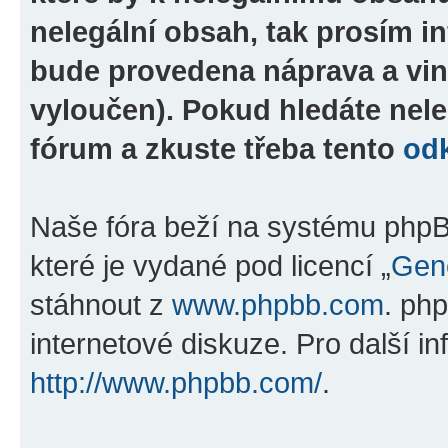
nelegální obsah, tak prosím i
bude provedena náprava a vin
vyloučen). Pokud hledáte nele
fórum a zkuste třeba tento
od
Naše fóra beží na systému phpBB
které je vydané pod licencí „
Gene
stáhnout z
www.phpbb.com
. ph
internetové diskuze. Pro další i
http://www.phpbb.com/
.