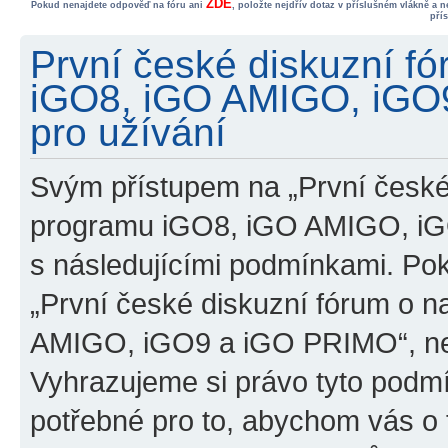
ZDE
Pokud nenajdete odpověď na fóru ani
, položte nejdřív dotaz v příslušném vlákně a 
pří
První české diskuzní f
iGO8, iGO AMIGO, iGO
pro užívání
Svým přístupem na „První české
programu iGO8, iGO AMIGO, iG
s následujícími podmínkami. Po
„První české diskuzní fórum o 
AMIGO, iGO9 a iGO PRIMO“, nevs
Vyhrazujeme si právo tyto podmí
potřebné pro to, abychom vás o t