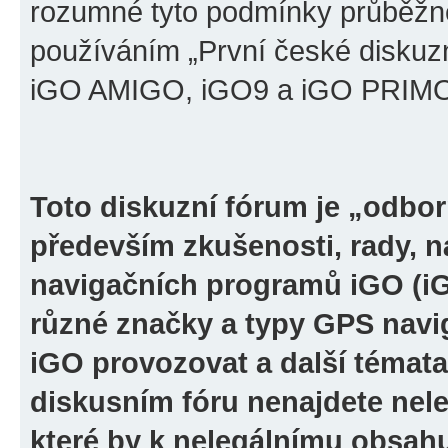
rozumné tyto podmínky průběžně
používáním „První české diskuz
iGO AMIGO, iGO9 a iGO PRIMO“ 
Toto diskuzní fórum je „odbor
především zkušenosti, rady, n
navigačních programů iGO (i
různé značky a typy GPS navi
iGO provozovat a další témata
diskusním fóru nenajdete nel
které by k nelegálnímu obsah