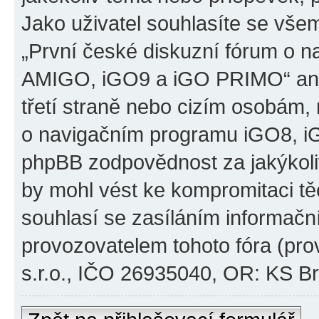
Jako uživatel souhlasíte se všem
„První české diskuzní fórum o 
AMIGO, iGO9 a iGO PRIMO“ ani
třetí straně nebo cizím osobám,
o navigačním programu iGO8, 
phpBB zodpovědnost za jakýkoliv
by mohl vést ke kompromitaci těch
souhlasí se zasíláním informačn
provozovatelem tohoto fóra (pro
s.r.o., IČO 26935040, OR: KS Brn