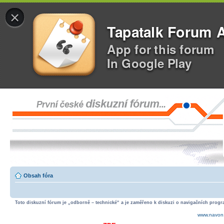
×
Tapatalk Forum 
App for this forum
In Google Play
Obsah fóra
Toto diskuzní fórum je „odborně – technické“ a je zaměřeno k diskuzi o navigačních progra
www.navon.