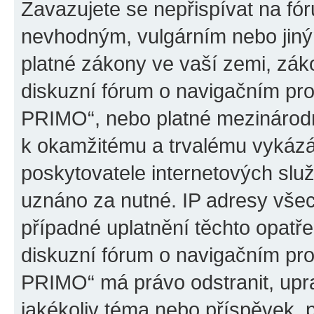
Zavazujete se nepřispívat na fó
nevhodným, vulgárním nebo jiný
platné zákony ve vaší zemi, záko
diskuzní fórum o navigačním p
PRIMO“, nebo platné mezinárodn
k okamžitému a trvalému vykázá
poskytovatele internetových slu
uznáno za nutné. IP adresy všec
případné uplatnění těchto opatře
diskuzní fórum o navigačním p
PRIMO“ má právo odstranit, upr
jakékoliv téma nebo příspěvek, 