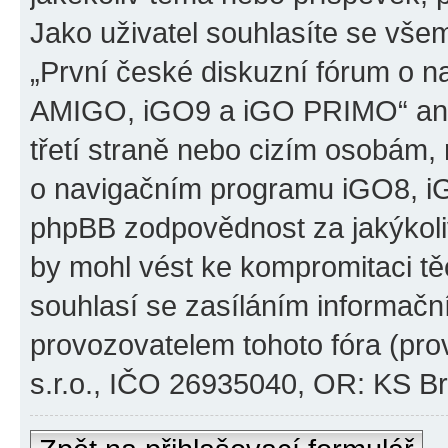
Jako uživatel souhlasíte se všem
„První české diskuzní fórum o 
AMIGO, iGO9 a iGO PRIMO“ ani
třetí straně nebo cizím osobám,
o navigačním programu iGO8, 
phpBB zodpovědnost za jakýkoliv
by mohl vést ke kompromitaci těch
souhlasí se zasíláním informačn
provozovatelem tohoto fóra (pro
s.r.o., IČO 26935040, OR: KS Brn