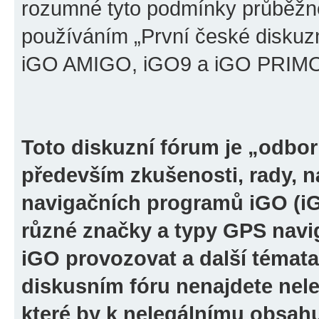
rozumné tyto podmínky průběžně
používáním „První české diskuz
iGO AMIGO, iGO9 a iGO PRIMO“ 
Toto diskuzní fórum je „odbor
především zkušenosti, rady, n
navigačních programů iGO (i
různé značky a typy GPS navi
iGO provozovat a další témata
diskusním fóru nenajdete nel
které by k nelegálnímu obsah