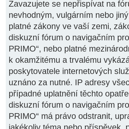
Zavazujete se nepřispívat na fó
nevhodným, vulgárním nebo jiný
platné zákony ve vaší zemi, záko
diskuzní fórum o navigačním p
PRIMO“, nebo platné mezinárodn
k okamžitému a trvalému vykázá
poskytovatele internetových slu
uznáno za nutné. IP adresy všec
případné uplatnění těchto opatře
diskuzní fórum o navigačním p
PRIMO“ má právo odstranit, upr
jakékoliv téma nebo příspěvek, 