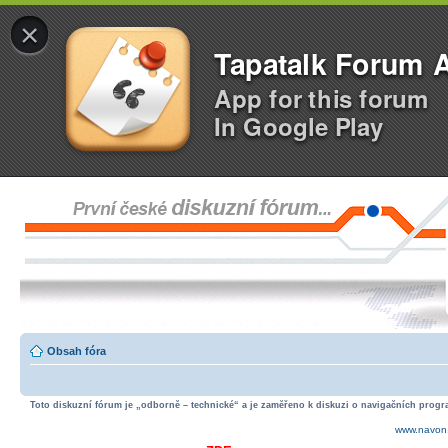
×
Tapatalk Forum 
App for this forum
In Google Play
Obsah fóra
Toto diskuzní fórum je „odborně – technické“ a je zaměřeno k diskuzi o navigačních progra
www.navon.