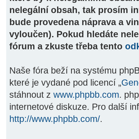
nelegální obsah, tak prosím i
bude provedena náprava a vin
vyloučen). Pokud hledáte nele
fórum a zkuste třeba tento
od
Naše fóra beží na systému phpBB
které je vydané pod licencí „
Gene
stáhnout z
www.phpbb.com
. ph
internetové diskuze. Pro další i
http://www.phpbb.com/
.