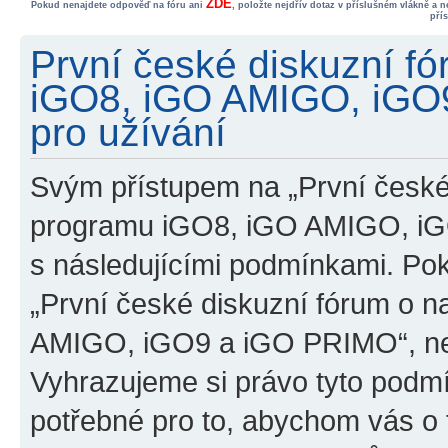
ZDE
Pokud nenajdete odpověď na fóru ani
, položte nejdřív dotaz v příslušném vlákně a 
pří
První české diskuzní f
iGO8, iGO AMIGO, iGO
pro užívání
Svým přístupem na „První české
programu iGO8, iGO AMIGO, iG
s následujícími podmínkami. Po
„První české diskuzní fórum o 
AMIGO, iGO9 a iGO PRIMO“, nevs
Vyhrazujeme si právo tyto podmí
potřebné pro to, abychom vás o t