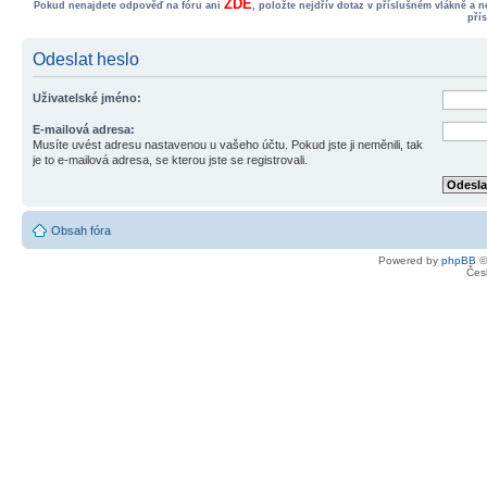
ZDE
Pokud nenajdete odpověď na fóru ani
, položte nejdřív dotaz v příslušném vlákně a 
pří
Odeslat heslo
Uživatelské jméno:
E-mailová adresa:
Musíte uvést adresu nastavenou u vašeho účtu. Pokud jste ji neměnili, tak
je to e-mailová adresa, se kterou jste se registrovali.
Obsah fóra
Powered by
phpBB
©
Čes