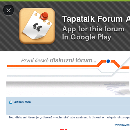
×
Tapatalk Forum 
App for this forum
In Google Play
Obsah fóra
Toto diskuzní fórum je „odborně – technické“ a je zaměřeno k diskuzi o navigačních progra
www.navon.