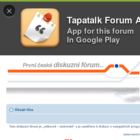
×
Tapatalk Forum 
App for this forum
In Google Play
Obsah fóra
Toto diskuzní fórum je „odborně – technické“ a je zaměřeno k diskuzi o navigačních progra
www.navon.