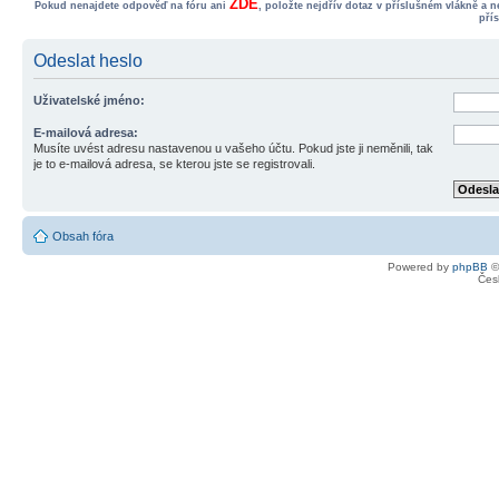
ZDE
Pokud nenajdete odpověď na fóru ani
, položte nejdřív dotaz v příslušném vlákně a 
pří
Odeslat heslo
Uživatelské jméno:
E-mailová adresa:
Musíte uvést adresu nastavenou u vašeho účtu. Pokud jste ji neměnili, tak
je to e-mailová adresa, se kterou jste se registrovali.
Obsah fóra
Powered by
phpBB
©
Čes