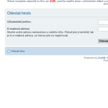
ZDE
Pokud nenajdete odpověď na fóru ani
, položte nejdřív dotaz v příslušném vlákně a 
pří
Odeslat heslo
Uživatelské jméno:
E-mailová adresa:
Musíte uvést adresu nastavenou u vašeho účtu. Pokud jste ji neměnili, tak
je to e-mailová adresa, se kterou jste se registrovali.
Obsah fóra
Powered by
phpBB
©
Čes