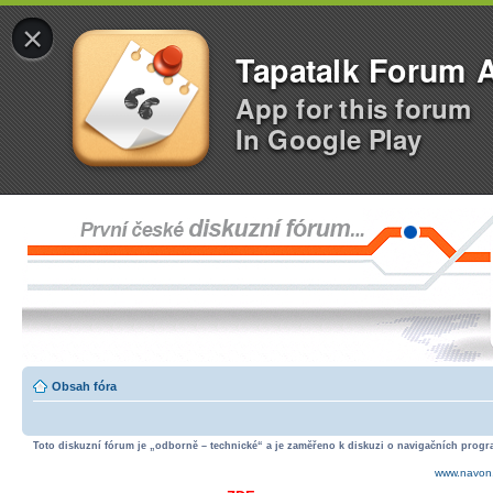
×
Tapatalk Forum 
App for this forum
In Google Play
Obsah fóra
Toto diskuzní fórum je „odborně – technické“ a je zaměřeno k diskuzi o navigačních progra
www.navon.