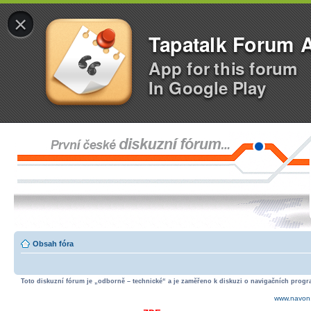
×
Tapatalk Forum 
App for this forum
In Google Play
Obsah fóra
Toto diskuzní fórum je „odborně – technické“ a je zaměřeno k diskuzi o navigačních progra
www.navon.