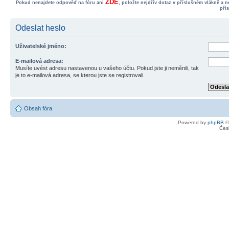
ZDE
Pokud nenajdete odpověď na fóru ani
, položte nejdřív dotaz v příslušném vlákně a 
pří
Odeslat heslo
Uživatelské jméno:
E-mailová adresa:
Musíte uvést adresu nastavenou u vašeho účtu. Pokud jste ji neměnili, tak
je to e-mailová adresa, se kterou jste se registrovali.
Obsah fóra
Powered by
phpBB
©
Čes