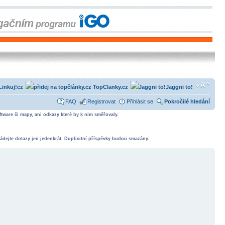
Linkuj!cz
TopClanky.cz
Jaggni to!
FAQ
Registrovat
Přihlásit se
Pokročilé hledání
tware či mapy, ani odkazy které by k nim směřovaly.
ádejte dotazy jen jedenkrát. Duplicitní příspěvky budou smazány.