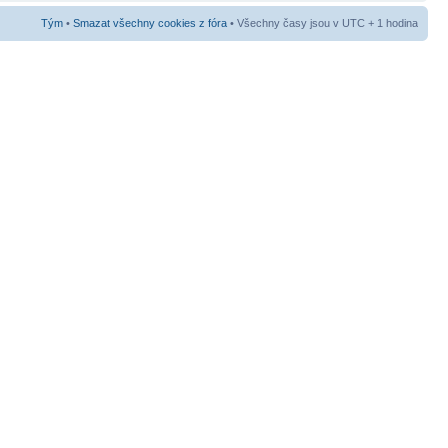
Tým
•
Smazat všechny cookies z fóra
• Všechny časy jsou v UTC + 1 hodina