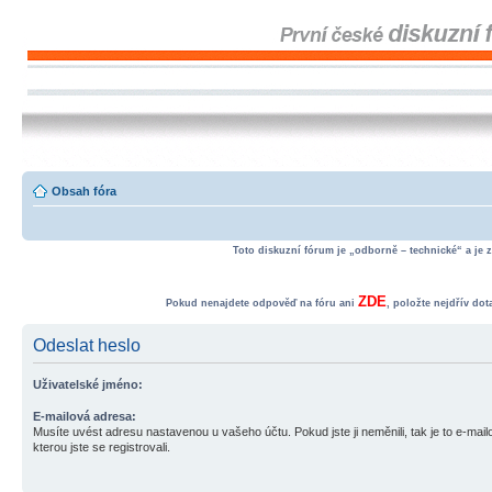
Obsah fóra
Toto diskuzní fórum je „odborně – technické“ a je 
ZDE
Pokud nenajdete odpověď na fóru ani
, položte nejdřív do
Odeslat heslo
Uživatelské jméno:
E-mailová adresa:
Musíte uvést adresu nastavenou u vašeho účtu. Pokud jste ji neměnili, tak je to e-mai
kterou jste se registrovali.