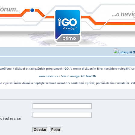
zaměřeno k diskuzi o navigačních programech IGO. V tomto diskuzním fóru nenajdete nelegální sof
www.navon.cz - Vše o navigacích NavON
taz v příslušném vlákně a neptejte se hned někoho v soukromé zprávě, pomůžete tím i ostatním. Vkl
lová adresa, se