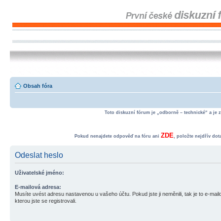
Obsah fóra
Toto diskuzní fórum je „odborně – technické“ a je 
ZDE
Pokud nenajdete odpověď na fóru ani
, položte nejdřív do
Odeslat heslo
Uživatelské jméno:
E-mailová adresa:
Musíte uvést adresu nastavenou u vašeho účtu. Pokud jste ji neměnili, tak je to e-mai
kterou jste se registrovali.