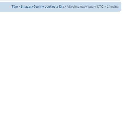
Tým
•
Smazat všechny cookies z fóra
• Všechny časy jsou v UTC + 1 hodina