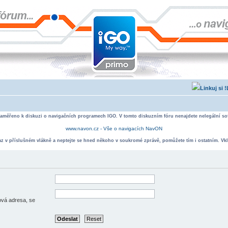
zaměřeno k diskuzi o navigačních programech IGO. V tomto diskuzním fóru nenajdete nelegální sof
www.navon.cz - Vše o navigacích NavON
taz v příslušném vlákně a neptejte se hned někoho v soukromé zprávě, pomůžete tím i ostatním. Vkl
lová adresa, se