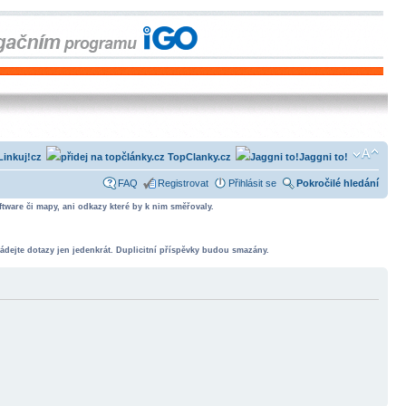
Linkuj!cz
TopClanky.cz
Jaggni to!
FAQ
Registrovat
Přihlásit se
Pokročilé hledání
tware či mapy, ani odkazy které by k nim směřovaly.
ádejte dotazy jen jedenkrát. Duplicitní příspěvky budou smazány.