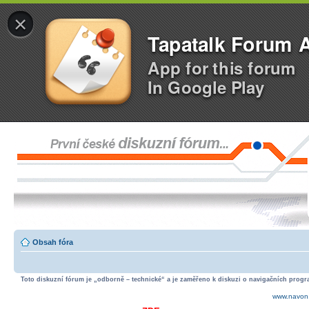
×
Tapatalk Forum 
App for this forum
In Google Play
Obsah fóra
Toto diskuzní fórum je „odborně – technické“ a je zaměřeno k diskuzi o navigačních progra
www.navon.