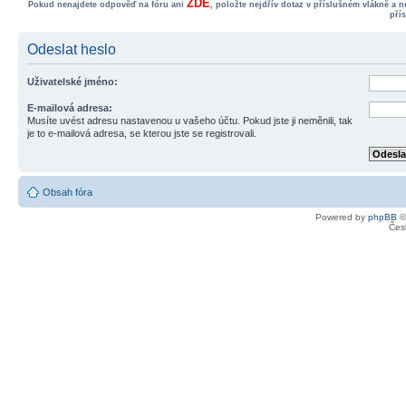
ZDE
Pokud nenajdete odpověď na fóru ani
, položte nejdřív dotaz v příslušném vlákně a 
pří
Odeslat heslo
Uživatelské jméno:
E-mailová adresa:
Musíte uvést adresu nastavenou u vašeho účtu. Pokud jste ji neměnili, tak
je to e-mailová adresa, se kterou jste se registrovali.
Obsah fóra
Powered by
phpBB
©
Čes