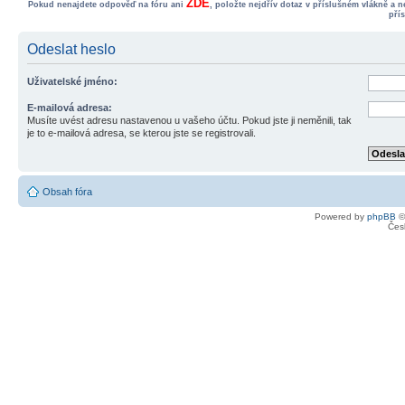
ZDE
Pokud nenajdete odpověď na fóru ani
, položte nejdřív dotaz v příslušném vlákně a 
pří
Odeslat heslo
Uživatelské jméno:
E-mailová adresa:
Musíte uvést adresu nastavenou u vašeho účtu. Pokud jste ji neměnili, tak
je to e-mailová adresa, se kterou jste se registrovali.
Obsah fóra
Powered by
phpBB
©
Čes