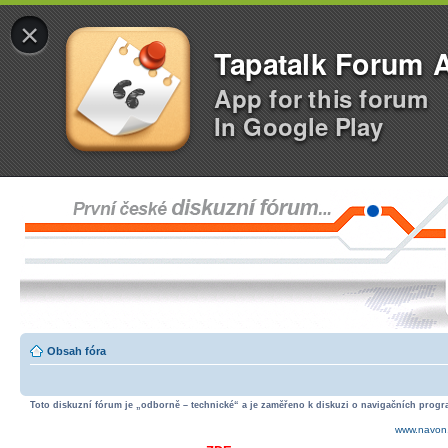
×
Tapatalk Forum 
App for this forum
In Google Play
Obsah fóra
Toto diskuzní fórum je „odborně – technické“ a je zaměřeno k diskuzi o navigačních progra
www.navon.