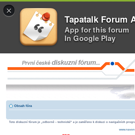
×
Tapatalk Forum 
App for this forum
In Google Play
Obsah fóra
Toto diskuzní fórum je „odborně – technické“ a je zaměřeno k diskuzi o navigačních progra
www.navon.