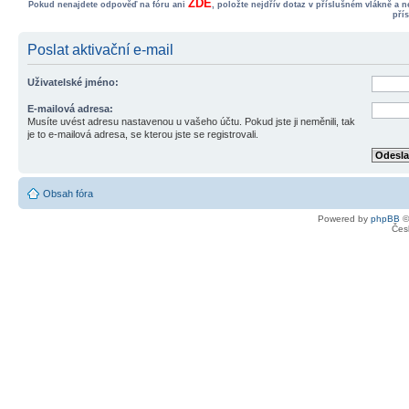
ZDE
Pokud nenajdete odpověď na fóru ani
, položte nejdřív dotaz v příslušném vlákně a 
pří
Poslat aktivační e-mail
Uživatelské jméno:
E-mailová adresa:
Musíte uvést adresu nastavenou u vašeho účtu. Pokud jste ji neměnili, tak
je to e-mailová adresa, se kterou jste se registrovali.
Obsah fóra
Powered by
phpBB
©
Čes