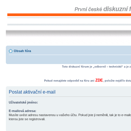
Obsah fóra
Toto diskuzní fórum je „odborně – technické“ a je 
ZDE
Pokud nenajdete odpověď na fóru ani
, položte nejdřív do
Poslat aktivační e-mail
Uživatelské jméno:
E-mailová adresa:
Musíte uvést adresu nastavenou u vašeho účtu. Pokud jste ji neměnili, tak je to e-mai
kterou jste se registrovali.