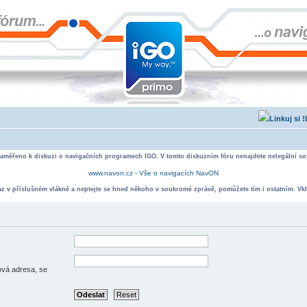
zaměřeno k diskuzi o navigačních programech IGO. V tomto diskuzním fóru nenajdete nelegální sof
www.navon.cz - Vše o navigacích NavON
taz v příslušném vlákně a neptejte se hned někoho v soukromé zprávě, pomůžete tím i ostatním. Vkl
lová adresa, se