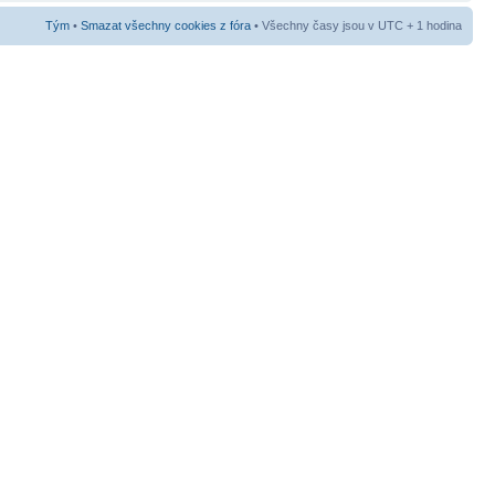
Tým
•
Smazat všechny cookies z fóra
• Všechny časy jsou v UTC + 1 hodina