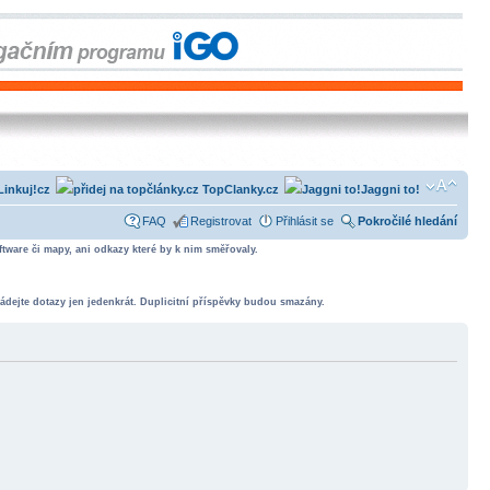
Linkuj!cz
TopClanky.cz
Jaggni to!
FAQ
Registrovat
Přihlásit se
Pokročilé hledání
tware či mapy, ani odkazy které by k nim směřovaly.
ádejte dotazy jen jedenkrát. Duplicitní příspěvky budou smazány.