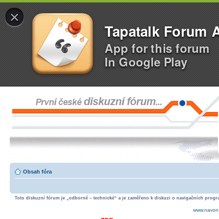
×
Tapatalk Forum 
App for this forum
In Google Play
Obsah fóra
Toto diskuzní fórum je „odborně – technické“ a je zaměřeno k diskuzi o navigačních progra
www.navon.