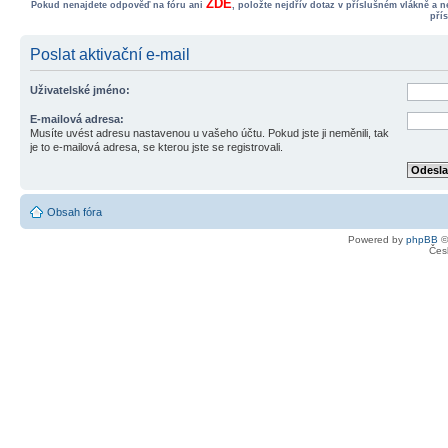
ZDE
Pokud nenajdete odpověď na fóru ani
, položte nejdřív dotaz v příslušném vlákně a 
pří
Poslat aktivační e-mail
Uživatelské jméno:
E-mailová adresa:
Musíte uvést adresu nastavenou u vašeho účtu. Pokud jste ji neměnili, tak
je to e-mailová adresa, se kterou jste se registrovali.
Obsah fóra
Powered by
phpBB
©
Čes