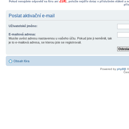
ZDE
Pokud nenajdete odpověď na fóru ani
, položte nejdřív dotaz v příslušném vlákně a 
pří
Poslat aktivační e-mail
Uživatelské jméno:
E-mailová adresa:
Musíte uvést adresu nastavenou u vašeho účtu. Pokud jste ji neměnili, tak
je to e-mailová adresa, se kterou jste se registrovali.
Obsah fóra
Powered by
phpBB
©
Čes