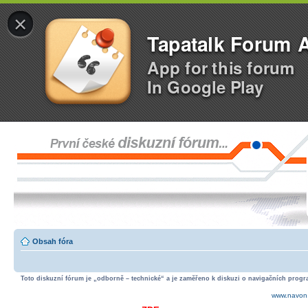
×
Tapatalk Forum 
App for this forum
In Google Play
Obsah fóra
Toto diskuzní fórum je „odborně – technické“ a je zaměřeno k diskuzi o navigačních progra
www.navon.