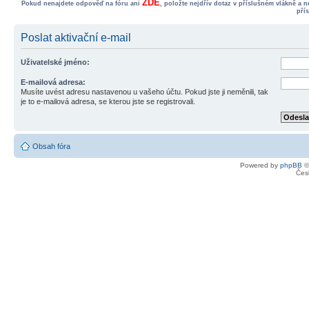
ZDE
Pokud nenajdete odpověď na fóru ani
, položte nejdřív dotaz v příslušném vlákně a 
pří
Poslat aktivační e-mail
Uživatelské jméno:
E-mailová adresa:
Musíte uvést adresu nastavenou u vašeho účtu. Pokud jste ji neměnili, tak
je to e-mailová adresa, se kterou jste se registrovali.
Obsah fóra
Powered by
phpBB
©
Čes