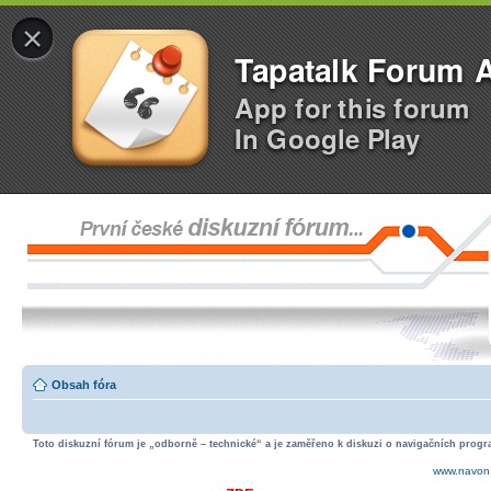
×
Tapatalk Forum 
App for this forum
In Google Play
Obsah fóra
Toto diskuzní fórum je „odborně – technické“ a je zaměřeno k diskuzi o navigačních progra
www.navon.