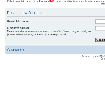
ZDE
Pokud nenajdete odpověď na fóru ani
, položte nejdřív dotaz v příslušném vlákně a 
pří
Poslat aktivační e-mail
Uživatelské jméno:
E-mailová adresa:
Musíte uvést adresu nastavenou u vašeho účtu. Pokud jste ji neměnili, tak
je to e-mailová adresa, se kterou jste se registrovali.
Obsah fóra
Powered by
phpBB
©
Čes