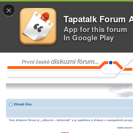
×
Tapatalk Forum 
App for this forum
In Google Play
Obsah fóra
Toto diskuzní fórum je „odborně – technické“ a je zaměřeno k diskuzi o navigačních progra
www.navon.