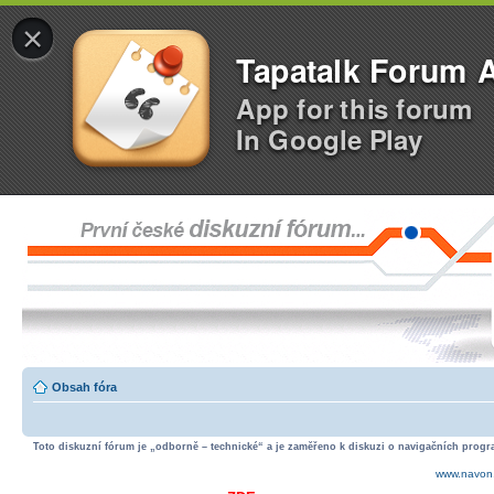
×
Tapatalk Forum 
App for this forum
In Google Play
Obsah fóra
Toto diskuzní fórum je „odborně – technické“ a je zaměřeno k diskuzi o navigačních progra
www.navon.