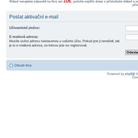
ZDE
Pokud nenajdete odpověď na fóru ani
, položte nejdřív dotaz v příslušném vlákně a 
pří
Poslat aktivační e-mail
Uživatelské jméno:
E-mailová adresa:
Musíte uvést adresu nastavenou u vašeho účtu. Pokud jste ji neměnili, tak
je to e-mailová adresa, se kterou jste se registrovali.
Obsah fóra
Powered by
phpBB
©
Čes