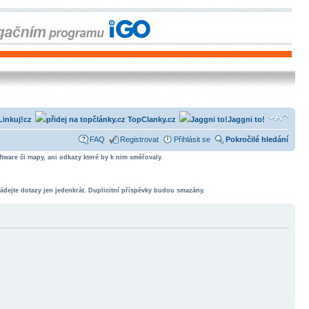
Linkuj!cz
TopClanky.cz
Jaggni to!
FAQ
Registrovat
Přihlásit se
Pokročilé hledání
tware či mapy, ani odkazy které by k nim směřovaly.
ádejte dotazy jen jedenkrát. Duplicitní příspěvky budou smazány.