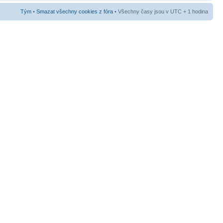
Tým
•
Smazat všechny cookies z fóra
• Všechny časy jsou v UTC + 1 hodina