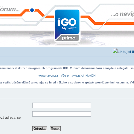
zaměřeno k diskuzi o navigačních programech IGO. V tomto diskuzním fóru nenajdete nelegální sof
www.navon.cz - Vše o navigacích NavON
taz v příslušném vlákně a neptejte se hned někoho v soukromé zprávě, pomůžete tím i ostatním. Vkl
lová adresa, se