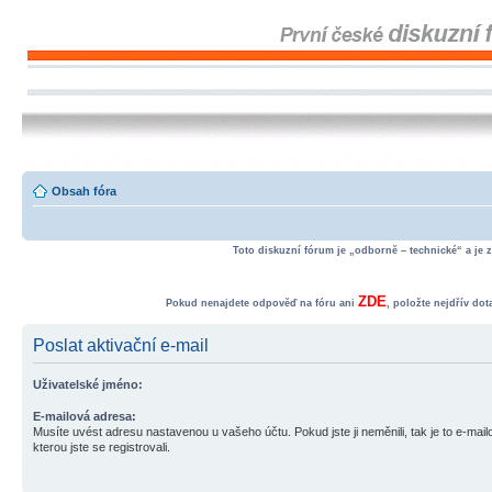
Obsah fóra
Toto diskuzní fórum je „odborně – technické“ a je 
ZDE
Pokud nenajdete odpověď na fóru ani
, položte nejdřív do
Poslat aktivační e-mail
Uživatelské jméno:
E-mailová adresa:
Musíte uvést adresu nastavenou u vašeho účtu. Pokud jste ji neměnili, tak je to e-mai
kterou jste se registrovali.