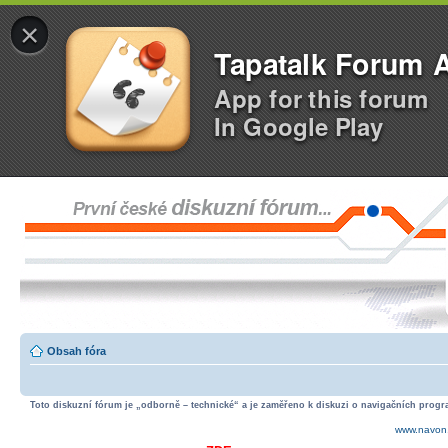
×
Tapatalk Forum 
App for this forum
In Google Play
Obsah fóra
Toto diskuzní fórum je „odborně – technické“ a je zaměřeno k diskuzi o navigačních progra
www.navon.