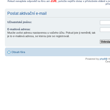
ZDE
Pokud nenajdete odpověď na fóru ani
, položte nejdřív dotaz v příslušném vlákně a 
pří
Poslat aktivační e-mail
Uživatelské jméno:
E-mailová adresa:
Musíte uvést adresu nastavenou u vašeho účtu. Pokud jste ji neměnili, tak
je to e-mailová adresa, se kterou jste se registrovali.
Obsah fóra
Powered by
phpBB
©
Čes