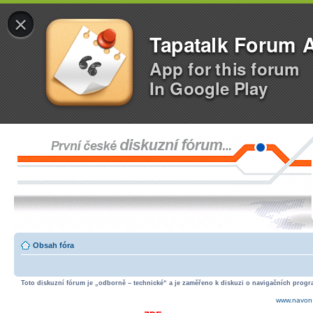
×
Tapatalk Forum 
App for this forum
In Google Play
Obsah fóra
Toto diskuzní fórum je „odborně – technické“ a je zaměřeno k diskuzi o navigačních progra
www.navon.