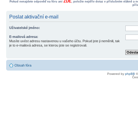
ZDE
Pokud nenajdete odpověď na fóru ani
, položte nejdřív dotaz v příslušném vlákně a 
pří
Poslat aktivační e-mail
Uživatelské jméno:
E-mailová adresa:
Musíte uvést adresu nastavenou u vašeho účtu. Pokud jste ji neměnili, tak
je to e-mailová adresa, se kterou jste se registrovali.
Obsah fóra
Powered by
phpBB
©
Čes