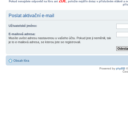
ZDE
Pokud nenajdete odpověď na fóru ani
, položte nejdřív dotaz v příslušném vlákně a 
pří
Poslat aktivační e-mail
Uživatelské jméno:
E-mailová adresa:
Musíte uvést adresu nastavenou u vašeho účtu. Pokud jste ji neměnili, tak
je to e-mailová adresa, se kterou jste se registrovali.
Obsah fóra
Powered by
phpBB
©
Čes