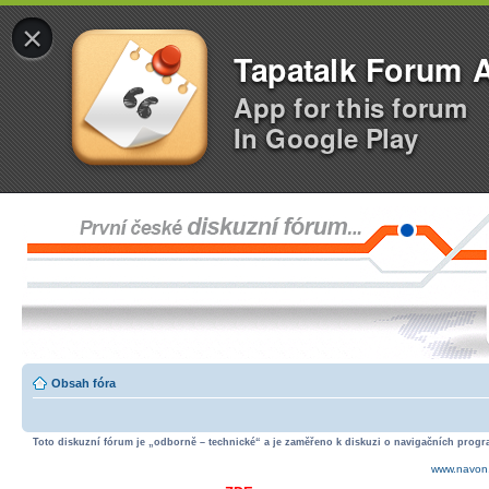
×
Tapatalk Forum 
App for this forum
In Google Play
Obsah fóra
Toto diskuzní fórum je „odborně – technické“ a je zaměřeno k diskuzi o navigačních progra
www.navon.