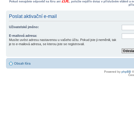
ZDE
Pokud nenajdete odpověď na fóru ani
, položte nejdřív dotaz v příslušném vlákně a 
pří
Poslat aktivační e-mail
Uživatelské jméno:
E-mailová adresa:
Musíte uvést adresu nastavenou u vašeho účtu. Pokud jste ji neměnili, tak
je to e-mailová adresa, se kterou jste se registrovali.
Obsah fóra
Powered by
phpBB
©
Čes