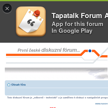
×
Tapatalk Forum 
App for this forum
In Google Play
Obsah fóra
Toto diskuzní fórum je „odborně – technické“ a je zaměřeno k diskuzi o navigačních progra
www.navon.