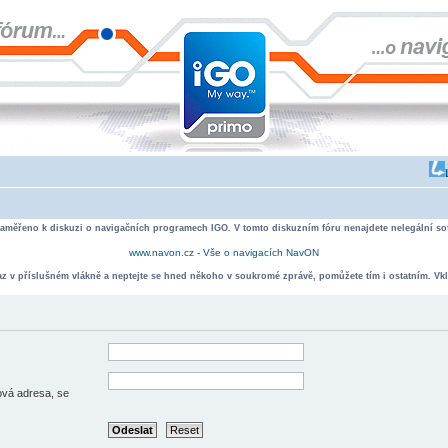
zaměřeno k diskuzi o navigačních programech IGO. V tomto diskuzním fóru nenajdete nelegální sof
www.navon.cz - Vše o navigacích NavON
taz v příslušném vlákně a neptejte se hned někoho v soukromé zprávě, pomůžete tím i ostatním. Vkl
lová adresa, se