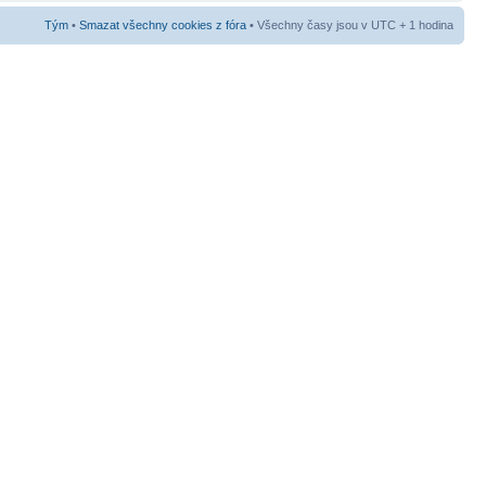
Tým
•
Smazat všechny cookies z fóra
• Všechny časy jsou v UTC + 1 hodina