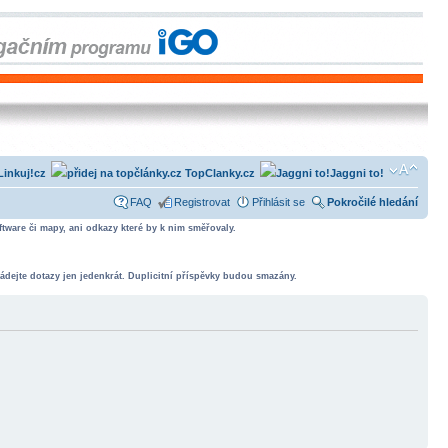
Linkuj!cz
TopClanky.cz
Jaggni to!
FAQ
Registrovat
Přihlásit se
Pokročilé hledání
tware či mapy, ani odkazy které by k nim směřovaly.
ádejte dotazy jen jedenkrát. Duplicitní příspěvky budou smazány.