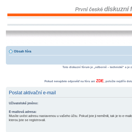
Obsah fóra
Toto diskuzní fórum je „odborně – technické“ a je 
ZDE
Pokud nenajdete odpověď na fóru ani
, položte nejdřív do
Poslat aktivační e-mail
Uživatelské jméno:
E-mailová adresa:
Musíte uvést adresu nastavenou u vašeho účtu. Pokud jste ji neměnili, tak je to e-mai
kterou jste se registrovali.