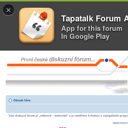
×
Tapatalk Forum 
App for this forum
In Google Play
Obsah fóra
Toto diskuzní fórum je „odborně – technické“ a je zaměřeno k diskuzi o navigačních progra
www.navon.