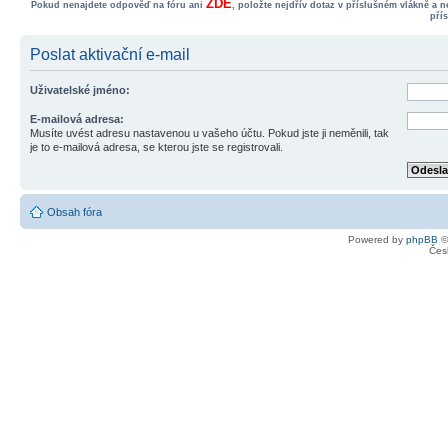
ZDE
Pokud nenajdete odpověď na fóru ani
, položte nejdřív dotaz v příslušném vlákně a 
pří
Poslat aktivační e-mail
Uživatelské jméno:
E-mailová adresa:
Musíte uvést adresu nastavenou u vašeho účtu. Pokud jste ji neměnili, tak
je to e-mailová adresa, se kterou jste se registrovali.
Obsah fóra
Powered by
phpBB
©
Čes