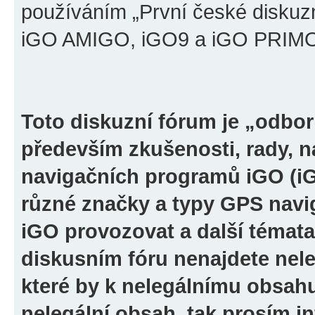
používáním „První české diskuz
iGO AMIGO, iGO9 a iGO PRIMO“ 
Toto diskuzní fórum je „odbor
především zkušenosti, rady, n
navigačních programů iGO (i
různé značky a typy GPS navi
iGO provozovat a další témata
diskusním fóru nenajdete nel
které by k nelegálnímu obsah
nelegální obsah, tak prosím i