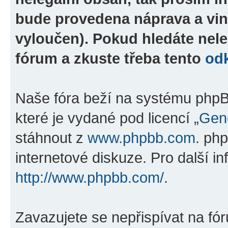
bude provedena náprava a vin
vyloučen). Pokud hledáte nele
fórum a zkuste třeba tento
od
Naše fóra beží na systému phpBB
které je vydané pod licencí „
Gene
stáhnout z
www.phpbb.com
. ph
internetové diskuze. Pro další i
http://www.phpbb.com/
.
Zavazujete se nepřispívat na fó