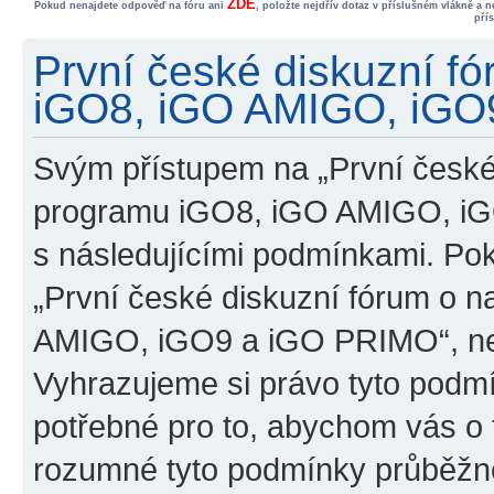
ZDE
Pokud nenajdete odpověď na fóru ani
, položte nejdřív dotaz v příslušném vlákně a 
pří
První české diskuzní f
iGO8, iGO AMIGO, iGO9
Svým přístupem na „První české
programu iGO8, iGO AMIGO, iG
s následujícími podmínkami. Po
„První české diskuzní fórum o 
AMIGO, iGO9 a iGO PRIMO“, nevs
Vyhrazujeme si právo tyto podmí
potřebné pro to, abychom vás o t
rozumné tyto podmínky průběžně