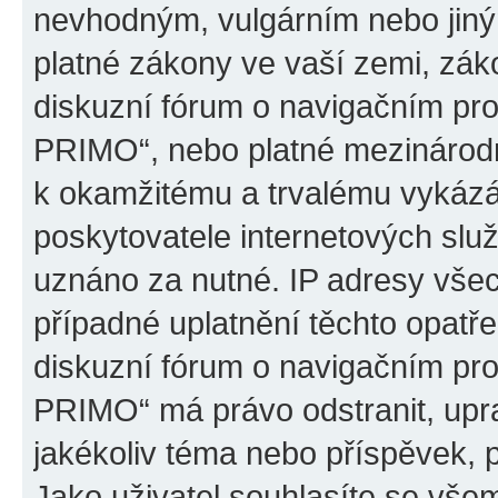
nevhodným, vulgárním nebo jiný
platné zákony ve vaší zemi, záko
diskuzní fórum o navigačním p
PRIMO“, nebo platné mezinárodn
k okamžitému a trvalému vykázá
poskytovatele internetových slu
uznáno za nutné. IP adresy všec
případné uplatnění těchto opatře
diskuzní fórum o navigačním p
PRIMO“ má právo odstranit, upr
jakékoliv téma nebo příspěvek, 
Jako uživatel souhlasíte se všem