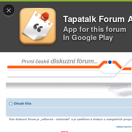
×
Tapatalk Forum 
App for this forum
In Google Play
Obsah fóra
Toto diskuzní fórum je „odborně – technické“ a je zaměřeno k diskuzi o navigačních progra
www.navon.