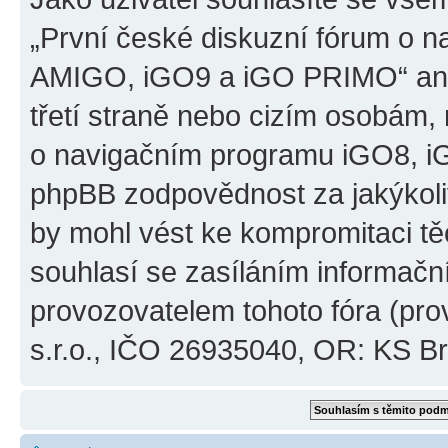
„První české diskuzní fórum o 
AMIGO, iGO9 a iGO PRIMO“ ani
třetí straně nebo cizím osobám,
o navigačním programu iGO8, 
phpBB zodpovědnost za jakýkoliv
by mohl vést ke kompromitaci těch
souhlasí se zasíláním informačn
provozovatelem tohoto fóra (pro
s.r.o., IČO 26935040, OR: KS Brn