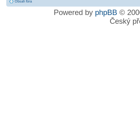
Obsah fóra
Powered by
phpBB
© 2000
Český př