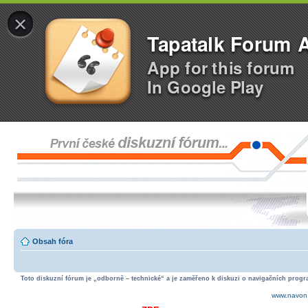
×
Tapatalk Forum 
App for this forum
In Google Play
Obsah fóra
Toto diskuzní fórum je „odborně – technické“ a je zaměřeno k diskuzi o navigačních progra
www.navon.