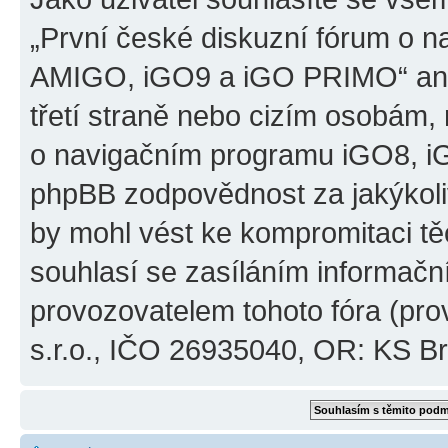
„První české diskuzní fórum o 
AMIGO, iGO9 a iGO PRIMO“ ani
třetí straně nebo cizím osobám,
o navigačním programu iGO8, 
phpBB zodpovědnost za jakýkoliv
by mohl vést ke kompromitaci těch
souhlasí se zasíláním informačn
provozovatelem tohoto fóra (pro
s.r.o., IČO 26935040, OR: KS Brn