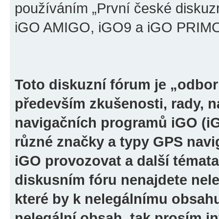
používáním „První české diskuz
iGO AMIGO, iGO9 a iGO PRIMO“ 
Toto diskuzní fórum je „odbor
především zkušenosti, rady, n
navigačních programů iGO (i
různé značky a typy GPS navi
iGO provozovat a další témata
diskusním fóru nenajdete nel
které by k nelegálnímu obsah
nelegální obsah, tak prosím i