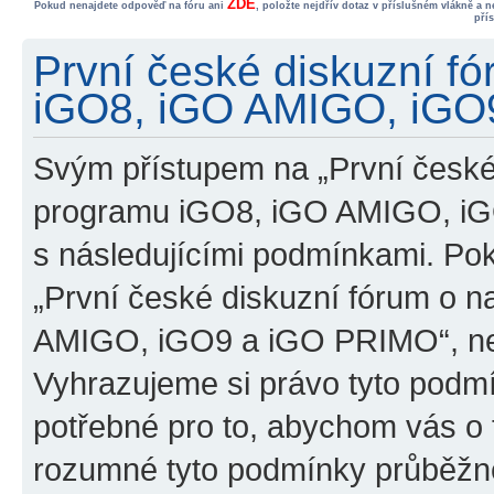
ZDE
Pokud nenajdete odpověď na fóru ani
, položte nejdřív dotaz v příslušném vlákně a 
pří
První české diskuzní f
iGO8, iGO AMIGO, iGO9
Svým přístupem na „První české
programu iGO8, iGO AMIGO, iG
s následujícími podmínkami. Po
„První české diskuzní fórum o 
AMIGO, iGO9 a iGO PRIMO“, nevs
Vyhrazujeme si právo tyto podmí
potřebné pro to, abychom vás o t
rozumné tyto podmínky průběžně