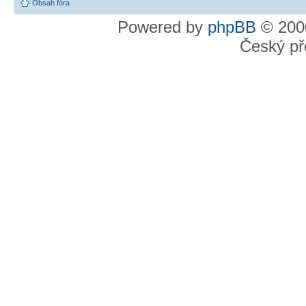
Obsah fóra
Powered by
phpBB
© 2000
Český př