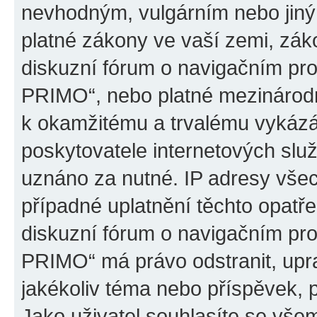
nevhodným, vulgárním nebo jiný
platné zákony ve vaší zemi, záko
diskuzní fórum o navigačním p
PRIMO“, nebo platné mezinárodn
k okamžitému a trvalému vykázá
poskytovatele internetových slu
uznáno za nutné. IP adresy všec
případné uplatnění těchto opatře
diskuzní fórum o navigačním p
PRIMO“ má právo odstranit, upr
jakékoliv téma nebo příspěvek, 
Jako uživatel souhlasíte se všem