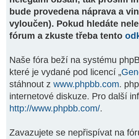
bude provedena náprava a vin
vyloučen). Pokud hledáte nele
fórum a zkuste třeba tento
od
Naše fóra beží na systému phpBB
které je vydané pod licencí „
Gene
stáhnout z
www.phpbb.com
. ph
internetové diskuze. Pro další i
http://www.phpbb.com/
.
Zavazujete se nepřispívat na fó