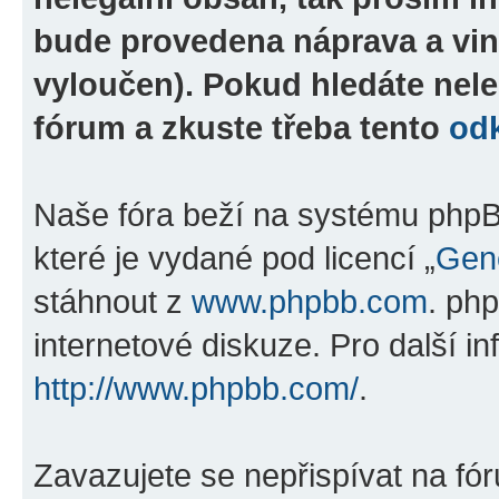
bude provedena náprava a vin
vyloučen). Pokud hledáte nele
fórum a zkuste třeba tento
od
Naše fóra beží na systému phpBB
které je vydané pod licencí „
Gene
stáhnout z
www.phpbb.com
. ph
internetové diskuze. Pro další i
http://www.phpbb.com/
.
Zavazujete se nepřispívat na fó