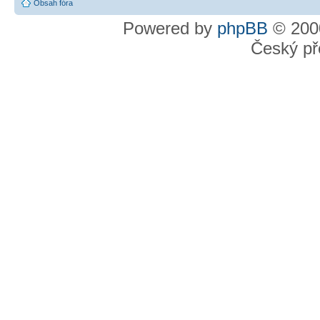
Obsah fóra
Powered by
phpBB
© 2000
Český př