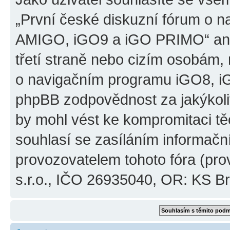
„První české diskuzní fórum o 
AMIGO, iGO9 a iGO PRIMO“ ani
třetí straně nebo cizím osobám,
o navigačním programu iGO8, 
phpBB zodpovědnost za jakýkoliv
by mohl vést ke kompromitaci těch
souhlasí se zasíláním informačn
provozovatelem tohoto fóra (pro
s.r.o., IČO 26935040, OR: KS Brn