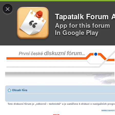
×
Tapatalk Forum 
App for this forum
In Google Play
Obsah fóra
Toto diskuzní fórum je „odborně – technické“ a je zaměřeno k diskuzi o navigačních progra
www.navon.