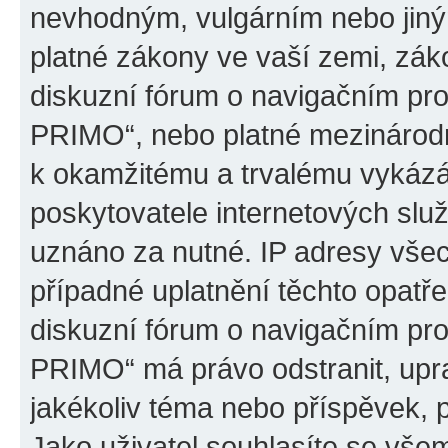
nevhodným, vulgárním nebo jiný
platné zákony ve vaší zemi, záko
diskuzní fórum o navigačním p
PRIMO“, nebo platné mezinárodn
k okamžitému a trvalému vykázá
poskytovatele internetových slu
uznáno za nutné. IP adresy všec
případné uplatnění těchto opatře
diskuzní fórum o navigačním p
PRIMO“ má právo odstranit, upr
jakékoliv téma nebo příspěvek, 
Jako uživatel souhlasíte se všem