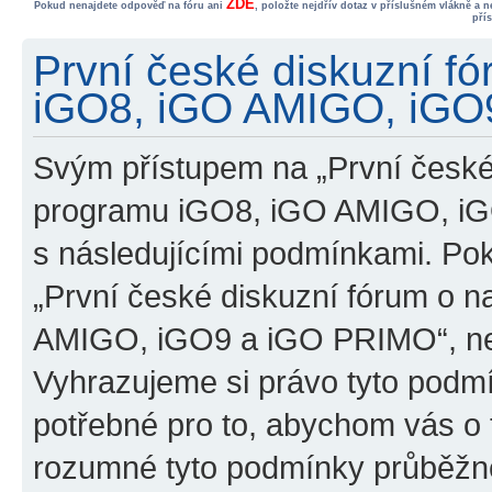
ZDE
Pokud nenajdete odpověď na fóru ani
, položte nejdřív dotaz v příslušném vlákně a 
pří
První české diskuzní f
iGO8, iGO AMIGO, iGO9
Svým přístupem na „První české
programu iGO8, iGO AMIGO, iG
s následujícími podmínkami. Po
„První české diskuzní fórum o 
AMIGO, iGO9 a iGO PRIMO“, nevs
Vyhrazujeme si právo tyto podmí
potřebné pro to, abychom vás o t
rozumné tyto podmínky průběžně