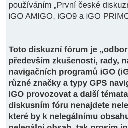
používáním „První české diskuz
iGO AMIGO, iGO9 a iGO PRIMO“ 
Toto diskuzní fórum je „odbor
především zkušenosti, rady, n
navigačních programů iGO (i
různé značky a typy GPS navi
iGO provozovat a další témata
diskusním fóru nenajdete nel
které by k nelegálnímu obsah
nelegální obsah, tak prosím i