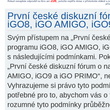
ZDE
Pokud nenajdete odpověď na fóru ani
, položte nejdřív dotaz v příslušném vlákně a 
pří
První české diskuzní f
iGO8, iGO AMIGO, iGO9
Svým přístupem na „První české
programu iGO8, iGO AMIGO, iG
s následujícími podmínkami. Po
„První české diskuzní fórum o 
AMIGO, iGO9 a iGO PRIMO“, nevs
Vyhrazujeme si právo tyto podmí
potřebné pro to, abychom vás o t
rozumné tyto podmínky průběžně