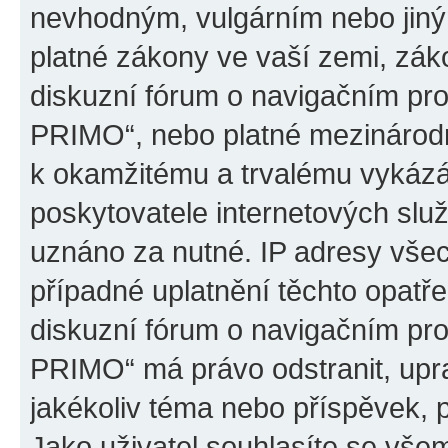
nevhodným, vulgárním nebo jiný
platné zákony ve vaší zemi, záko
diskuzní fórum o navigačním p
PRIMO“, nebo platné mezinárodn
k okamžitému a trvalému vykázá
poskytovatele internetových slu
uznáno za nutné. IP adresy všec
případné uplatnění těchto opatře
diskuzní fórum o navigačním p
PRIMO“ má právo odstranit, upr
jakékoliv téma nebo příspěvek, 
Jako uživatel souhlasíte se všem