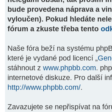
bude provedena náprava a vin
vyloučen). Pokud hledáte nele
fórum a zkuste třeba tento
od
Naše fóra beží na systému phpBB
které je vydané pod licencí „
Gene
stáhnout z
www.phpbb.com
. ph
internetové diskuze. Pro další i
http://www.phpbb.com/
.
Zavazujete se nepřispívat na fó