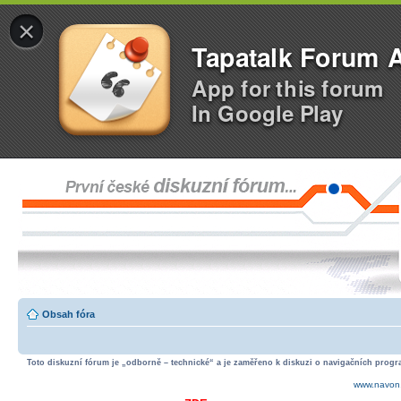
×
Tapatalk Forum 
App for this forum
In Google Play
Obsah fóra
Toto diskuzní fórum je „odborně – technické“ a je zaměřeno k diskuzi o navigačních progra
www.navon.