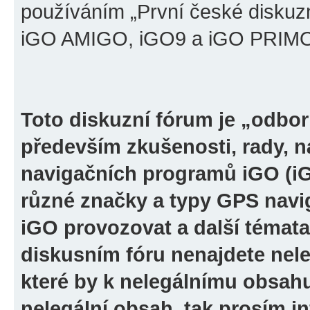
používáním „První české diskuz
iGO AMIGO, iGO9 a iGO PRIMO“ 
Toto diskuzní fórum je „odbor
především zkušenosti, rady, n
navigačních programů iGO (i
různé značky a typy GPS navi
iGO provozovat a další témata
diskusním fóru nenajdete nel
které by k nelegálnímu obsah
nelegální obsah, tak prosím i