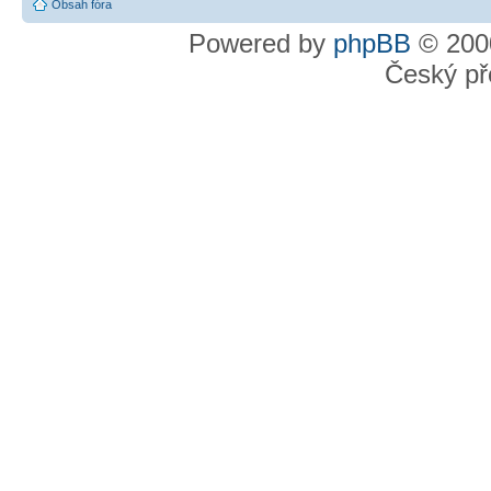
Obsah fóra
Powered by
phpBB
© 2000
Český př