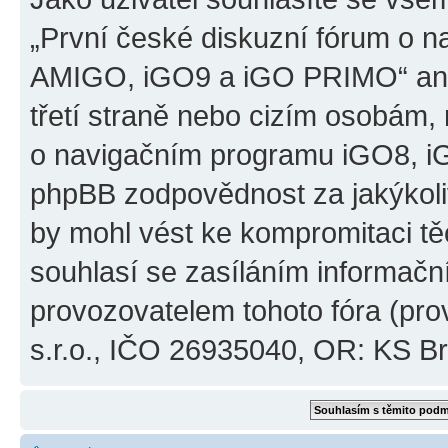
„První české diskuzní fórum o 
AMIGO, iGO9 a iGO PRIMO“ ani
třetí straně nebo cizím osobám,
o navigačním programu iGO8, 
phpBB zodpovědnost za jakýkoliv
by mohl vést ke kompromitaci těch
souhlasí se zasíláním informačn
provozovatelem tohoto fóra (pro
s.r.o., IČO 26935040, OR: KS Brn