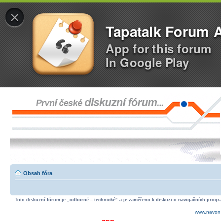
×
Tapatalk Forum 
App for this forum
In Google Play
Obsah fóra
Toto diskuzní fórum je „odborně – technické“ a je zaměřeno k diskuzi o navigačních progra
www.navon.