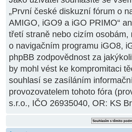
„První české diskuzní fórum o 
AMIGO, iGO9 a iGO PRIMO“ ani
třetí straně nebo cizím osobám,
o navigačním programu iGO8, 
phpBB zodpovědnost za jakýkoliv
by mohl vést ke kompromitaci těch
souhlasí se zasíláním informačn
provozovatelem tohoto fóra (pro
s.r.o., IČO 26935040, OR: KS Brn