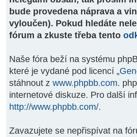
bude provedena náprava a vin
vyloučen). Pokud hledáte nele
fórum a zkuste třeba tento
od
Naše fóra beží na systému phpBB
které je vydané pod licencí „
Gene
stáhnout z
www.phpbb.com
. ph
internetové diskuze. Pro další i
http://www.phpbb.com/
.
Zavazujete se nepřispívat na fó