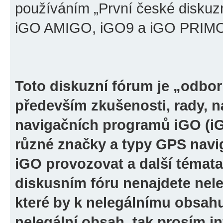
používáním „První české diskuz
iGO AMIGO, iGO9 a iGO PRIMO“ 
Toto diskuzní fórum je „odbor
především zkušenosti, rady, n
navigačních programů iGO (i
různé značky a typy GPS navi
iGO provozovat a další témata
diskusním fóru nenajdete nel
které by k nelegálnímu obsah
nelegální obsah, tak prosím i