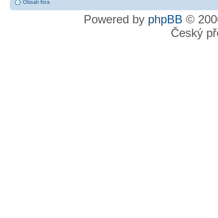
Obsah fóra
Powered by
phpBB
© 2000
Český př