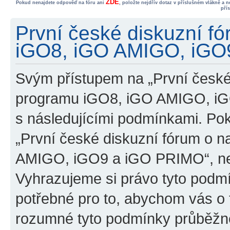
ZDE
Pokud nenajdete odpověď na fóru ani
, položte nejdřív dotaz v příslušném vlákně a 
pří
První české diskuzní f
iGO8, iGO AMIGO, iGO9
Svým přístupem na „První české
programu iGO8, iGO AMIGO, iG
s následujícími podmínkami. Po
„První české diskuzní fórum o 
AMIGO, iGO9 a iGO PRIMO“, nevs
Vyhrazujeme si právo tyto podmí
potřebné pro to, abychom vás o t
rozumné tyto podmínky průběžně