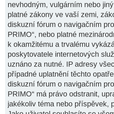
nevhodným, vulgárním nebo jiný
platné zákony ve vaší zemi, záko
diskuzní fórum o navigačním p
PRIMO“, nebo platné mezinárodn
k okamžitému a trvalému vykázá
poskytovatele internetových slu
uznáno za nutné. IP adresy všec
případné uplatnění těchto opatře
diskuzní fórum o navigačním p
PRIMO“ má právo odstranit, upr
jakékoliv téma nebo příspěvek, 
Jako uživatel souhlasíte se všem