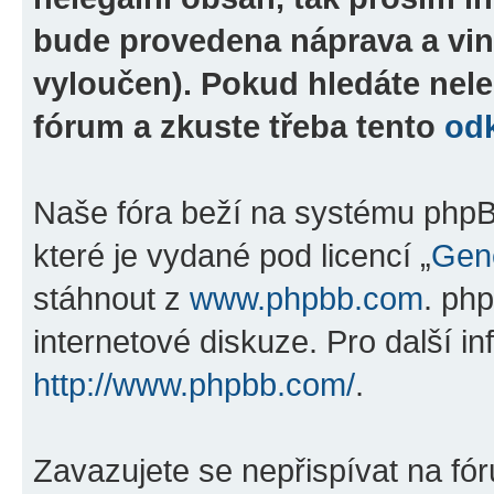
bude provedena náprava a vin
vyloučen). Pokud hledáte nele
fórum a zkuste třeba tento
od
Naše fóra beží na systému phpBB
které je vydané pod licencí „
Gene
stáhnout z
www.phpbb.com
. ph
internetové diskuze. Pro další i
http://www.phpbb.com/
.
Zavazujete se nepřispívat na fó