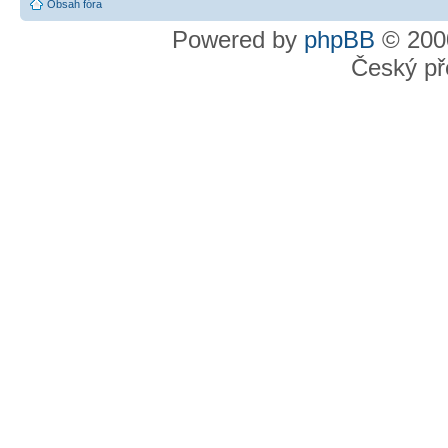
Obsah fóra
Powered by
phpBB
© 2000
Český př