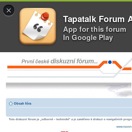
×
Tapatalk Forum 
App for this forum
In Google Play
Obsah fóra
Toto diskuzní fórum je „odborně – technické“ a je zaměřeno k diskuzi o navigačních progra
www.navon.