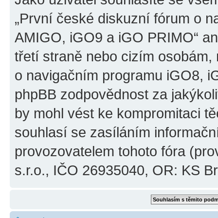
„První české diskuzní fórum o 
AMIGO, iGO9 a iGO PRIMO“ ani
třetí straně nebo cizím osobám,
o navigačním programu iGO8, 
phpBB zodpovědnost za jakýkoliv
by mohl vést ke kompromitaci těch
souhlasí se zasíláním informačn
provozovatelem tohoto fóra (pro
s.r.o., IČO 26935040, OR: KS Brn