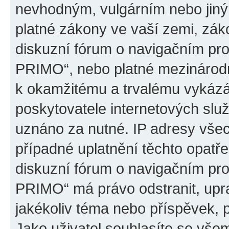
nevhodným, vulgárním nebo jiný
platné zákony ve vaší zemi, záko
diskuzní fórum o navigačním p
PRIMO“, nebo platné mezinárodn
k okamžitému a trvalému vykázá
poskytovatele internetových slu
uznáno za nutné. IP adresy všec
případné uplatnění těchto opatře
diskuzní fórum o navigačním p
PRIMO“ má právo odstranit, upr
jakékoliv téma nebo příspěvek, 
Jako uživatel souhlasíte se všem