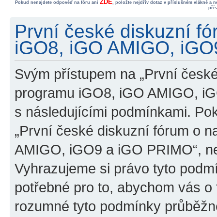
ZDE
Pokud nenajdete odpověď na fóru ani
, položte nejdřív dotaz v příslušném vlákně a 
pří
První české diskuzní f
iGO8, iGO AMIGO, iGO9
Svým přístupem na „První české
programu iGO8, iGO AMIGO, iG
s následujícími podmínkami. Po
„První české diskuzní fórum o 
AMIGO, iGO9 a iGO PRIMO“, nevs
Vyhrazujeme si právo tyto podmí
potřebné pro to, abychom vás o t
rozumné tyto podmínky průběžně