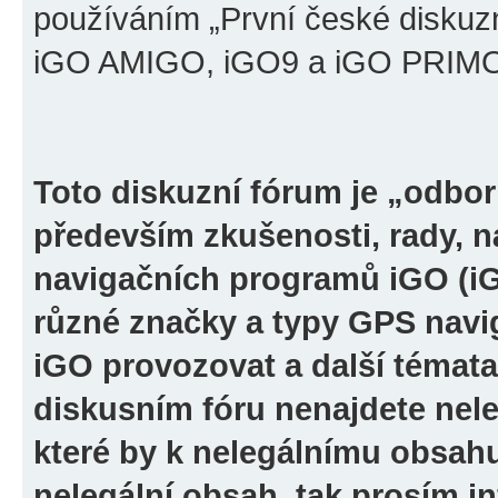
používáním „První české diskuz
iGO AMIGO, iGO9 a iGO PRIMO“ 
Toto diskuzní fórum je „odbor
především zkušenosti, rady, n
navigačních programů iGO (i
různé značky a typy GPS navi
iGO provozovat a další témata
diskusním fóru nenajdete nel
které by k nelegálnímu obsah
nelegální obsah, tak prosím i