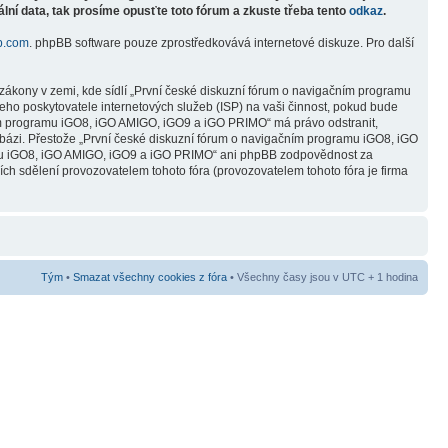
lní data, tak prosíme opusťte toto fórum a zkuste třeba tento
odkaz
.
b.com
. phpBB software pouze zprostředkovává internetové diskuze. Pro další
zákony v zemi, kde sídlí „První české diskuzní fórum o navigačním programu
ho poskytovatele internetových služeb (ISP) na vaši činnost, pokud bude
čním programu iGO8, iGO AMIGO, iGO9 a iGO PRIMO“ má právo odstranit,
abázi. Přestože „První české diskuzní fórum o navigačním programu iGO8, iGO
ramu iGO8, iGO AMIGO, iGO9 a iGO PRIMO“ ani phpBB zodpovědnost za
ních sdělení provozovatelem tohoto fóra (provozovatelem tohoto fóra je firma
Tým
•
Smazat všechny cookies z fóra
• Všechny časy jsou v UTC + 1 hodina