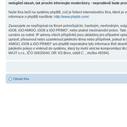
nelegální obsah, tak prosím informujte moderátory - neprodleně bude pro
Naše fóra beží na systému phpBB, což je řešení internetového fóra, které je v
informace o phpBB navštivte:
http://www.phpbb.com/
.
Zavazujete se nepřispívat na fórum pohoršujícím, hanlivým, nevhodným, vulg
iGO8, iGO AMIGO, iGO9 a iGO PRIMO“, nebo platné mezinárodní právo. Tato č
uznáno za nutné. IP adresy všech příspěvků jsou ukládány pro případné upla
upravit, přesunout nebo uzamknout jakékoliv téma nebo příspěvek, pokud to 
AMIGO, iGO9 a iGO PRIMO“ ani phpBB neposkytne tyto informace třetí stra
jakýkoliv pokus o vniknutí do systému, který by mohl vést ke kompromitaci těc
MAJT s.r.o., IČO 26935040, OR: KS Brno, oddíl C. , vložka 46594).
Obsah fóra