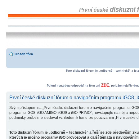
Obsah fóra
Toto diskuzní fórum je „odborně – technické“ a je 
ZDE
Pokud nenajdete odpověď na fóru ani
, položte nejdřív do
První české diskuzní fórum o navigačním programu iGO8,
Svým přístupem na „První české diskuzní fórum o navigačním programu iGO8
programu iGO8, iGO AMIGO, iGO9 a iGO PRIMO“, nevstupujte na něj a nepoužív
podmínky průběžně sledovat vzhledem k tomu, že používáním „První české d
Toto diskuzní fórum je „odborně – technické“ a řeší se zde především zk
kterých je možno programy iGO provozovat a další témata s navigováním 