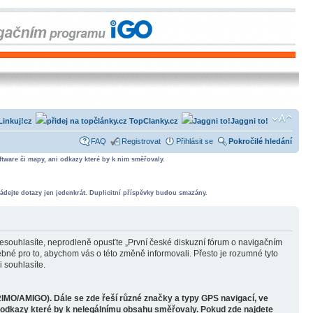
Linkuj!cz
TopClanky.cz
Jaggni to!
FAQ
Registrovat
Přihlásit se
Pokročilé hledání
tware či mapy, ani odkazy které by k nim směřovaly.
ádejte dotazy jen jedenkrát. Duplicitní příspěvky budou smazány.
souhlasíte, neprodleně opusťte „První české diskuzní fórum o navigačním
bné pro to, abychom vás o této změně informovali. Přesto je rozumné tyto
 souhlasíte.
RIMO/AMIGO). Dále se zde řeší různé značky a typy GPS navigací, ve
o odkazy které by k nelegálnímu obsahu směřovaly. Pokud zde najdete