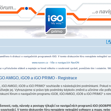
zaměřeno k diskuzi o navigačních programech IGO. V tomto diskuzním fóru nenajdete nelegální sof
www.navon.cz - Vše o navigacích NavON
taz v příslušném vlákně a neptejte se hned někoho v soukromé zprávě, pomůžete tím i ostatním. Vkl
 iGO AMIGO, iGO9 a iGO PRIMO - Registrace
, iGO AMIGO, iGO9 a iGO PRIMO“ souhlasíte s následujícími podmínkami. Pokud ne
ejte jej. Vyhrazujeme si právo tyto podmínky kdykoliv změnit a učiníme vše potře
iskuzní fórum o navigačním programu iGO8, iGO AMIGO, iGO9 a iGO PRIMO“ s nimi
ušenosti, rady, návody a postupy týkající se navigačních programů iGO (iGO8/P
související. V tomto diskusním fóru nenajdete nelegální software a mapy, neb