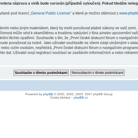
vedena náprava a viník bude varován (případně vyloučen). Pokud hledáte nelegá
ydané pod licencí „
General Public License
“ a které je možno stáhnout z
www.phpb
árním nebo jiným materiálem, který by mohl porušovat platné zákony ve vaší zemi, 
innost může vést k okamžitému a trvalému vykázání z fóra a/nebo upozornění vaše
tnění těchto opatření. Souhlasíte s tím, že „První české diskuzní fórum o naviga
bude považovat za nutné. Jako uživatel souhlasíte se všemi údaji uloženými v dat
ně nebo cizím osobám, nepřebírá „První české diskuzní fórum o navigačním prog
hto dat. Uživatel svojí registrací souhlasí se zasíláním informačních a nebo reklam
Powered by
phpBB
© 2000, 2002, 2005, 2007 phpBB Group
Český překlad –
phpBB.cz