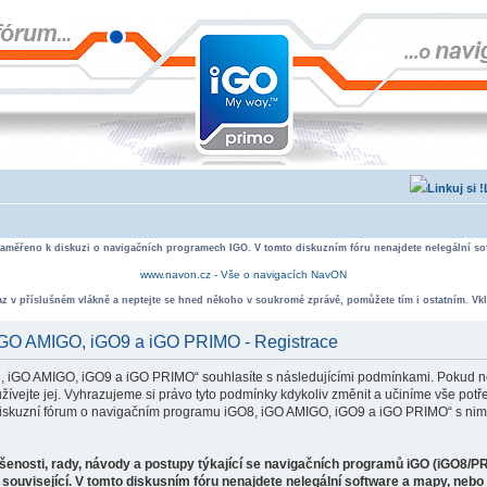
zaměřeno k diskuzi o navigačních programech IGO. V tomto diskuzním fóru nenajdete nelegální sof
www.navon.cz - Vše o navigacích NavON
taz v příslušném vlákně a neptejte se hned někoho v soukromé zprávě, pomůžete tím i ostatním. Vkl
 iGO AMIGO, iGO9 a iGO PRIMO - Registrace
, iGO AMIGO, iGO9 a iGO PRIMO“ souhlasíte s následujícími podmínkami. Pokud ne
ejte jej. Vyhrazujeme si právo tyto podmínky kdykoliv změnit a učiníme vše potře
iskuzní fórum o navigačním programu iGO8, iGO AMIGO, iGO9 a iGO PRIMO“ s nimi
ušenosti, rady, návody a postupy týkající se navigačních programů iGO (iGO8/P
související. V tomto diskusním fóru nenajdete nelegální software a mapy, neb