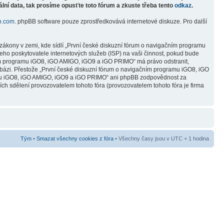
lní data, tak prosíme opusťte toto fórum a zkuste třeba tento
odkaz
.
b.com
. phpBB software pouze zprostředkovává internetové diskuze. Pro další
zákony v zemi, kde sídlí „První české diskuzní fórum o navigačním programu
ho poskytovatele internetových služeb (ISP) na vaši činnost, pokud bude
čním programu iGO8, iGO AMIGO, iGO9 a iGO PRIMO“ má právo odstranit,
abázi. Přestože „První české diskuzní fórum o navigačním programu iGO8, iGO
ramu iGO8, iGO AMIGO, iGO9 a iGO PRIMO“ ani phpBB zodpovědnost za
ních sdělení provozovatelem tohoto fóra (provozovatelem tohoto fóra je firma
Tým
•
Smazat všechny cookies z fóra
• Všechny časy jsou v UTC + 1 hodina