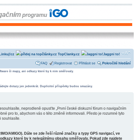
Linkuj!cz
TopClanky.cz
Jaggni to!
FAQ
Registrovat
Přihlásit se
Pokročilé hledání
tware či mapy, ani odkazy které by k nim směřovaly.
ádejte dotazy jen jedenkrát. Duplicitní příspěvky budou smazány.
souhlasíte, neprodleně opusťte „První české diskuzní fórum o navigačním
bné pro to, abychom vás o této změně informovali. Přesto je rozumné tyto
 souhlasíte.
RIMO/AMIGO). Dále se zde řeší různé značky a typy GPS navigací, ve
o odkazy které by k nelegálnímu obsahu směřovaly. Pokud zde najdete