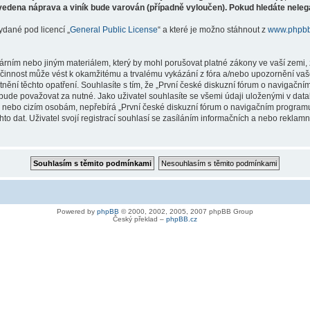
vedena náprava a viník bude varován (případně vyloučen). Pokud hledáte nelegá
ydané pod licencí „
General Public License
“ a které je možno stáhnout z
www.phpb
árním nebo jiným materiálem, který by mohl porušovat platné zákony ve vaší zemi, 
innost může vést k okamžitému a trvalému vykázání z fóra a/nebo upozornění vaše
tnění těchto opatření. Souhlasíte s tím, že „První české diskuzní fórum o naviga
bude považovat za nutné. Jako uživatel souhlasíte se všemi údaji uloženými v dat
ně nebo cizím osobám, nepřebírá „První české diskuzní fórum o navigačním prog
hto dat. Uživatel svojí registrací souhlasí se zasíláním informačních a nebo reklam
Powered by
phpBB
© 2000, 2002, 2005, 2007 phpBB Group
Český překlad –
phpBB.cz