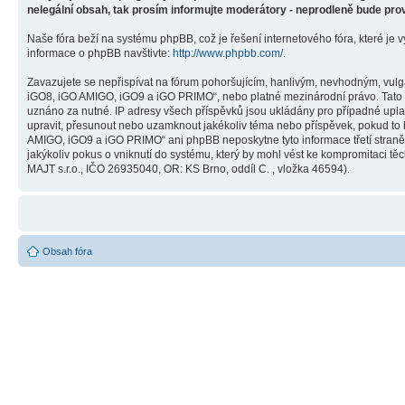
nelegální obsah, tak prosím informujte moderátory - neprodleně bude pro
Naše fóra beží na systému phpBB, což je řešení internetového fóra, které je v
informace o phpBB navštivte:
http://www.phpbb.com/
.
Zavazujete se nepřispívat na fórum pohoršujícím, hanlivým, nevhodným, vulg
iGO8, iGO AMIGO, iGO9 a iGO PRIMO“, nebo platné mezinárodní právo. Tato č
uznáno za nutné. IP adresy všech příspěvků jsou ukládány pro případné upla
upravit, přesunout nebo uzamknout jakékoliv téma nebo příspěvek, pokud to 
AMIGO, iGO9 a iGO PRIMO“ ani phpBB neposkytne tyto informace třetí stra
jakýkoliv pokus o vniknutí do systému, který by mohl vést ke kompromitaci těc
MAJT s.r.o., IČO 26935040, OR: KS Brno, oddíl C. , vložka 46594).
Obsah fóra