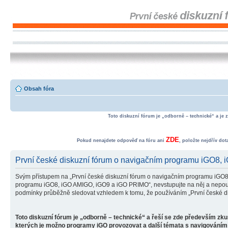
Obsah fóra
Toto diskuzní fórum je „odborně – technické“ a je 
ZDE
Pokud nenajdete odpověď na fóru ani
, položte nejdřív do
První české diskuzní fórum o navigačním programu iGO8,
Svým přístupem na „První české diskuzní fórum o navigačním programu iGO8
programu iGO8, iGO AMIGO, iGO9 a iGO PRIMO“, nevstupujte na něj a nepoužív
podmínky průběžně sledovat vzhledem k tomu, že používáním „První české d
Toto diskuzní fórum je „odborně – technické“ a řeší se zde především zk
kterých je možno programy iGO provozovat a další témata s navigováním 