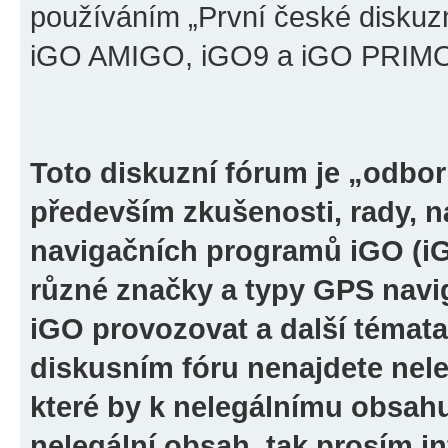
používáním „První české diskuz
iGO AMIGO, iGO9 a iGO PRIMO“ 
Toto diskuzní fórum je „odbor
především zkušenosti, rady, n
navigačních programů iGO (i
různé značky a typy GPS navi
iGO provozovat a další témata
diskusním fóru nenajdete nel
které by k nelegálnímu obsah
nelegální obsah, tak prosím i