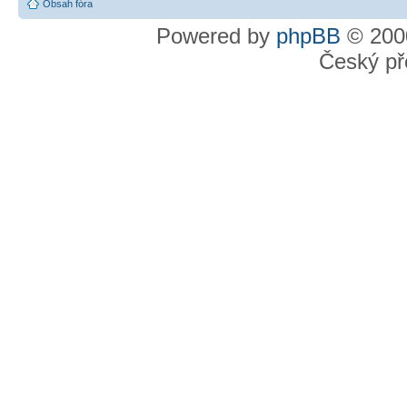
Obsah fóra
Powered by
phpBB
© 2000
Český př