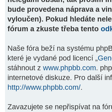
bude provedena náprava a vin
vyloučen). Pokud hledáte nele
fórum a zkuste třeba tento
od
Naše fóra beží na systému phpBB
které je vydané pod licencí „
Gene
stáhnout z
www.phpbb.com
. ph
internetové diskuze. Pro další i
http://www.phpbb.com/
.
Zavazujete se nepřispívat na fó