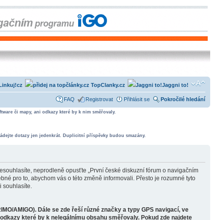
Linkuj!cz
TopClanky.cz
Jaggni to!
FAQ
Registrovat
Přihlásit se
Pokročilé hledání
tware či mapy, ani odkazy které by k nim směřovaly.
ádejte dotazy jen jedenkrát. Duplicitní příspěvky budou smazány.
souhlasíte, neprodleně opusťte „První české diskuzní fórum o navigačním
bné pro to, abychom vás o této změně informovali. Přesto je rozumné tyto
 souhlasíte.
RIMO/AMIGO). Dále se zde řeší různé značky a typy GPS navigací, ve
o odkazy které by k nelegálnímu obsahu směřovaly. Pokud zde najdete