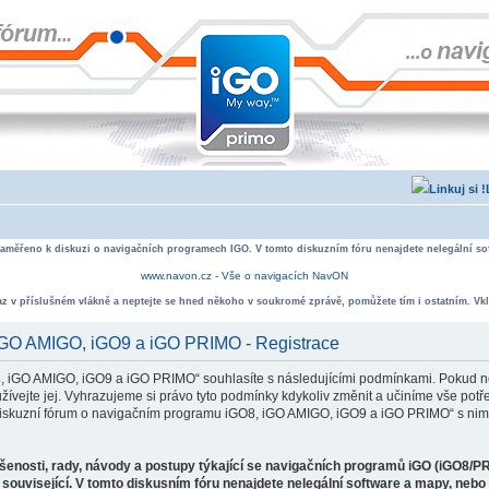
zaměřeno k diskuzi o navigačních programech IGO. V tomto diskuzním fóru nenajdete nelegální sof
www.navon.cz - Vše o navigacích NavON
taz v příslušném vlákně a neptejte se hned někoho v soukromé zprávě, pomůžete tím i ostatním. Vkl
 iGO AMIGO, iGO9 a iGO PRIMO - Registrace
, iGO AMIGO, iGO9 a iGO PRIMO“ souhlasíte s následujícími podmínkami. Pokud ne
ejte jej. Vyhrazujeme si právo tyto podmínky kdykoliv změnit a učiníme vše potře
iskuzní fórum o navigačním programu iGO8, iGO AMIGO, iGO9 a iGO PRIMO“ s nimi
ušenosti, rady, návody a postupy týkající se navigačních programů iGO (iGO8/P
související. V tomto diskusním fóru nenajdete nelegální software a mapy, neb