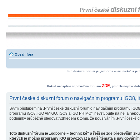
Obsah fóra
Toto diskuzní fórum je „odborně – technické“ a je 
ZDE
Pokud nenajdete odpověď na fóru ani
, položte nejdřív do
První české diskuzní fórum o navigačním programu iGO8,
Svým přístupem na „První české diskuzní fórum o navigačním programu iGO8
programu iGO8, iGO AMIGO, iGO9 a iGO PRIMO“, nevstupujte na něj a nepoužív
podmínky průběžně sledovat vzhledem k tomu, že používáním „První české d
Toto diskuzní fórum je „odborně – technické“ a řeší se zde především zk
kterých je možno programy iGO provozovat a další témata s navigováním 