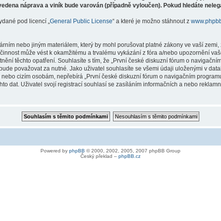
vedena náprava a viník bude varován (případně vyloučen). Pokud hledáte nelegá
ydané pod licencí „
General Public License
“ a které je možno stáhnout z
www.phpb
árním nebo jiným materiálem, který by mohl porušovat platné zákony ve vaší zemi, 
innost může vést k okamžitému a trvalému vykázání z fóra a/nebo upozornění vaše
tnění těchto opatření. Souhlasíte s tím, že „První české diskuzní fórum o naviga
bude považovat za nutné. Jako uživatel souhlasíte se všemi údaji uloženými v dat
ně nebo cizím osobám, nepřebírá „První české diskuzní fórum o navigačním prog
hto dat. Uživatel svojí registrací souhlasí se zasíláním informačních a nebo reklam
Powered by
phpBB
© 2000, 2002, 2005, 2007 phpBB Group
Český překlad –
phpBB.cz