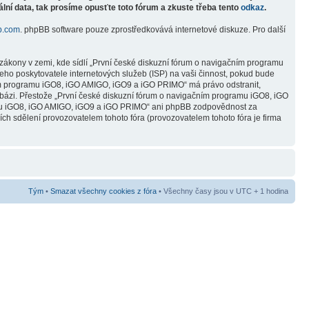
lní data, tak prosíme opusťte toto fórum a zkuste třeba tento
odkaz
.
b.com
. phpBB software pouze zprostředkovává internetové diskuze. Pro další
zákony v zemi, kde sídlí „První české diskuzní fórum o navigačním programu
ho poskytovatele internetových služeb (ISP) na vaši činnost, pokud bude
čním programu iGO8, iGO AMIGO, iGO9 a iGO PRIMO“ má právo odstranit,
abázi. Přestože „První české diskuzní fórum o navigačním programu iGO8, iGO
ramu iGO8, iGO AMIGO, iGO9 a iGO PRIMO“ ani phpBB zodpovědnost za
ních sdělení provozovatelem tohoto fóra (provozovatelem tohoto fóra je firma
Tým
•
Smazat všechny cookies z fóra
• Všechny časy jsou v UTC + 1 hodina