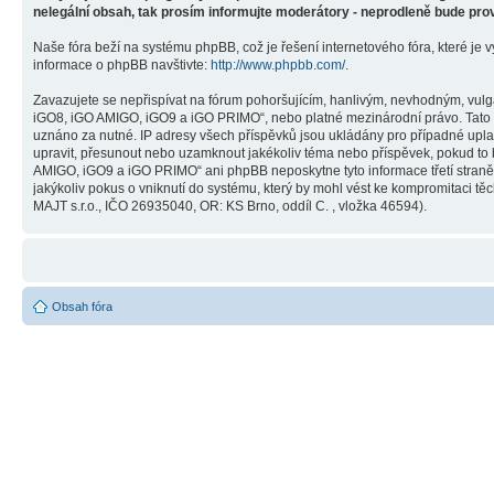
nelegální obsah, tak prosím informujte moderátory - neprodleně bude pro
Naše fóra beží na systému phpBB, což je řešení internetového fóra, které je v
informace o phpBB navštivte:
http://www.phpbb.com/
.
Zavazujete se nepřispívat na fórum pohoršujícím, hanlivým, nevhodným, vulg
iGO8, iGO AMIGO, iGO9 a iGO PRIMO“, nebo platné mezinárodní právo. Tato č
uznáno za nutné. IP adresy všech příspěvků jsou ukládány pro případné upla
upravit, přesunout nebo uzamknout jakékoliv téma nebo příspěvek, pokud to 
AMIGO, iGO9 a iGO PRIMO“ ani phpBB neposkytne tyto informace třetí stra
jakýkoliv pokus o vniknutí do systému, který by mohl vést ke kompromitaci těc
MAJT s.r.o., IČO 26935040, OR: KS Brno, oddíl C. , vložka 46594).
Obsah fóra