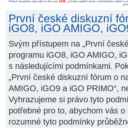
ZDE
Pokud nenajdete odpověď na fóru ani
, položte nejdřív dotaz v příslušném vlákně a 
pří
První české diskuzní f
iGO8, iGO AMIGO, iGO9
Svým přístupem na „První české
programu iGO8, iGO AMIGO, iG
s následujícími podmínkami. Po
„První české diskuzní fórum o 
AMIGO, iGO9 a iGO PRIMO“, nevs
Vyhrazujeme si právo tyto podmí
potřebné pro to, abychom vás o t
rozumné tyto podmínky průběžně