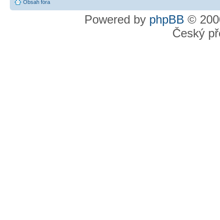
Obsah fóra
Powered by
phpBB
© 2000
Český př