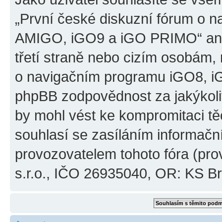
„První české diskuzní fórum o 
AMIGO, iGO9 a iGO PRIMO“ ani
třetí straně nebo cizím osobám,
o navigačním programu iGO8, 
phpBB zodpovědnost za jakýkoliv
by mohl vést ke kompromitaci těch
souhlasí se zasíláním informačn
provozovatelem tohoto fóra (pro
s.r.o., IČO 26935040, OR: KS Brn