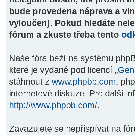
bude provedena náprava a vin
vyloučen). Pokud hledáte nele
fórum a zkuste třeba tento
od
Naše fóra beží na systému phpBB
které je vydané pod licencí „
Gene
stáhnout z
www.phpbb.com
. ph
internetové diskuze. Pro další i
http://www.phpbb.com/
.
Zavazujete se nepřispívat na fó