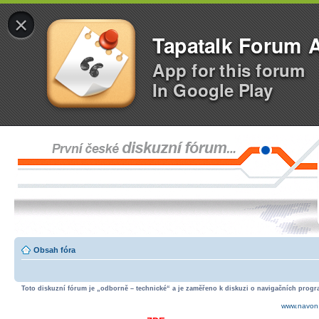
×
Tapatalk Forum 
App for this forum
In Google Play
Obsah fóra
Toto diskuzní fórum je „odborně – technické“ a je zaměřeno k diskuzi o navigačních progra
www.navon.