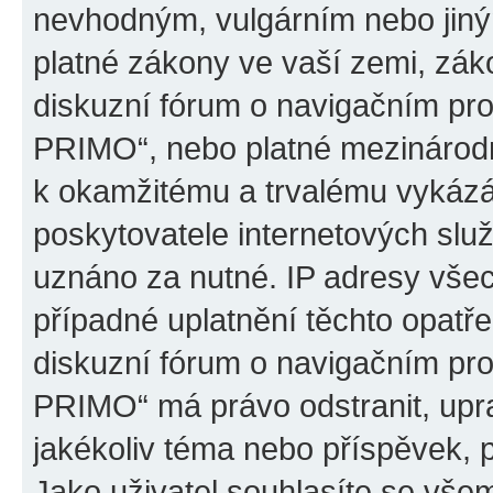
nevhodným, vulgárním nebo jiný
platné zákony ve vaší zemi, záko
diskuzní fórum o navigačním p
PRIMO“, nebo platné mezinárodn
k okamžitému a trvalému vykázá
poskytovatele internetových slu
uznáno za nutné. IP adresy všec
případné uplatnění těchto opatře
diskuzní fórum o navigačním p
PRIMO“ má právo odstranit, upr
jakékoliv téma nebo příspěvek, 
Jako uživatel souhlasíte se všem