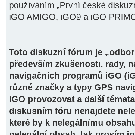
používáním „První české diskuz
iGO AMIGO, iGO9 a iGO PRIMO“ 
Toto diskuzní fórum je „odbor
především zkušenosti, rady, n
navigačních programů iGO (i
různé značky a typy GPS navi
iGO provozovat a další témata
diskusním fóru nenajdete nel
které by k nelegálnímu obsah
nelegální obsah, tak prosím i