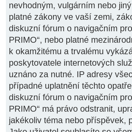
nevhodným, vulgárním nebo jiný
platné zákony ve vaší zemi, záko
diskuzní fórum o navigačním p
PRIMO“, nebo platné mezinárodn
k okamžitému a trvalému vykázá
poskytovatele internetových slu
uznáno za nutné. IP adresy všec
případné uplatnění těchto opatře
diskuzní fórum o navigačním p
PRIMO“ má právo odstranit, upr
jakékoliv téma nebo příspěvek, 
Jako uživatel souhlasíte se všem