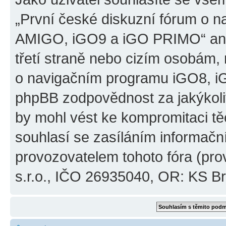
„První české diskuzní fórum o 
AMIGO, iGO9 a iGO PRIMO“ ani
třetí straně nebo cizím osobám,
o navigačním programu iGO8, 
phpBB zodpovědnost za jakýkoliv
by mohl vést ke kompromitaci těch
souhlasí se zasíláním informačn
provozovatelem tohoto fóra (pro
s.r.o., IČO 26935040, OR: KS Brn