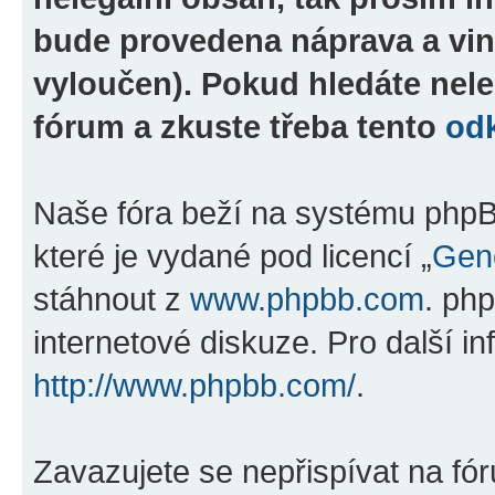
bude provedena náprava a vin
vyloučen). Pokud hledáte nele
fórum a zkuste třeba tento
od
Naše fóra beží na systému phpBB
které je vydané pod licencí „
Gene
stáhnout z
www.phpbb.com
. ph
internetové diskuze. Pro další i
http://www.phpbb.com/
.
Zavazujete se nepřispívat na fó