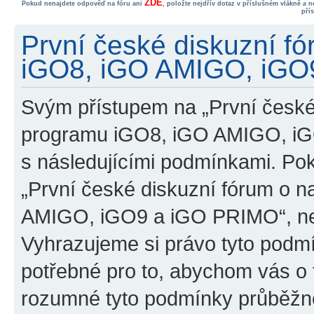
ZDE
Pokud nenajdete odpověď na fóru ani
, položte nejdřív dotaz v příslušném vlákně a 
pří
První české diskuzní f
iGO8, iGO AMIGO, iGO9
Svým přístupem na „První české
programu iGO8, iGO AMIGO, iG
s následujícími podmínkami. Po
„První české diskuzní fórum o 
AMIGO, iGO9 a iGO PRIMO“, nevs
Vyhrazujeme si právo tyto podmí
potřebné pro to, abychom vás o t
rozumné tyto podmínky průběžně