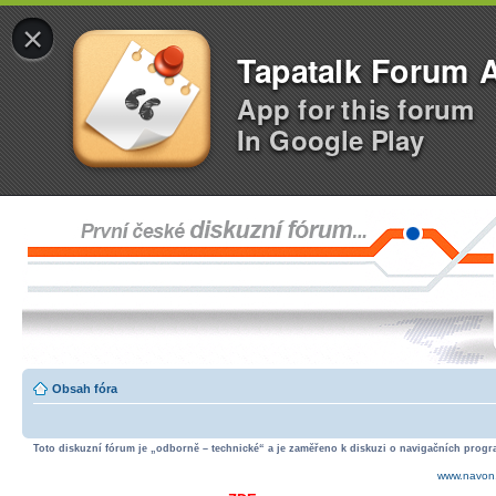
×
Tapatalk Forum 
App for this forum
In Google Play
Obsah fóra
Toto diskuzní fórum je „odborně – technické“ a je zaměřeno k diskuzi o navigačních progra
www.navon.