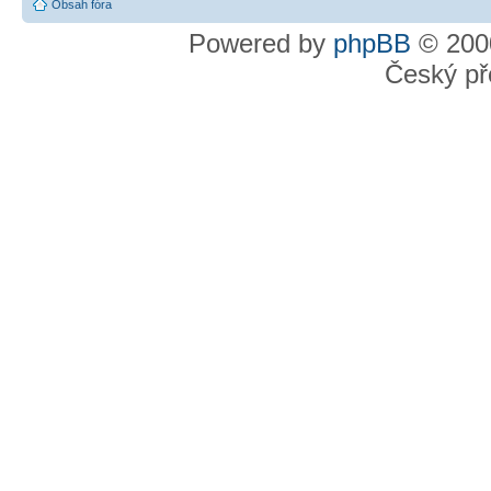
Obsah fóra
Powered by
phpBB
© 2000
Český př