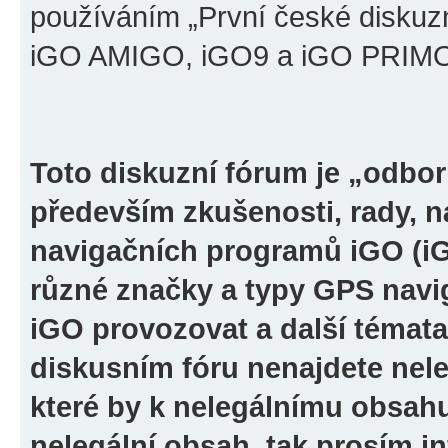
používáním „První české diskuz
iGO AMIGO, iGO9 a iGO PRIMO“ 
Toto diskuzní fórum je „odbor
především zkušenosti, rady, n
navigačních programů iGO (i
různé značky a typy GPS navi
iGO provozovat a další témata
diskusním fóru nenajdete nel
které by k nelegálnímu obsah
nelegální obsah, tak prosím i