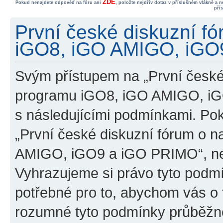
ZDE
Pokud nenajdete odpověď na fóru ani
, položte nejdřív dotaz v příslušném vlákně a 
pří
První české diskuzní f
iGO8, iGO AMIGO, iGO9
Svým přístupem na „První české
programu iGO8, iGO AMIGO, iG
s následujícími podmínkami. Po
„První české diskuzní fórum o 
AMIGO, iGO9 a iGO PRIMO“, nevs
Vyhrazujeme si právo tyto podmí
potřebné pro to, abychom vás o t
rozumné tyto podmínky průběžně