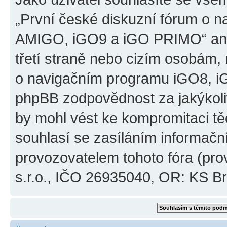
„První české diskuzní fórum o 
AMIGO, iGO9 a iGO PRIMO“ ani
třetí straně nebo cizím osobám,
o navigačním programu iGO8, 
phpBB zodpovědnost za jakýkoliv
by mohl vést ke kompromitaci těch
souhlasí se zasíláním informačn
provozovatelem tohoto fóra (pro
s.r.o., IČO 26935040, OR: KS Brn