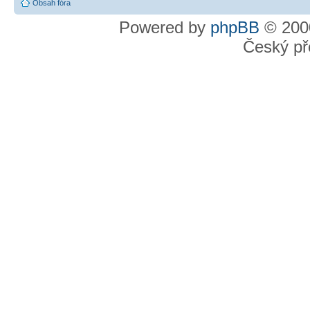
Obsah fóra
Powered by
phpBB
© 2000
Český př