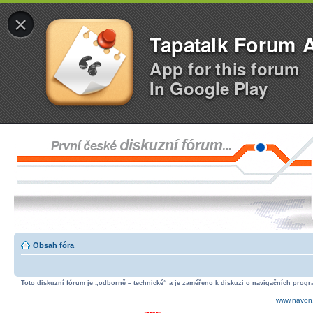
×
Tapatalk Forum 
App for this forum
In Google Play
Obsah fóra
Toto diskuzní fórum je „odborně – technické“ a je zaměřeno k diskuzi o navigačních progra
www.navon.