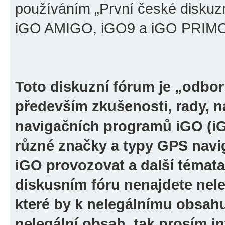
používáním „První české diskuz
iGO AMIGO, iGO9 a iGO PRIMO“ 
Toto diskuzní fórum je „odbor
především zkušenosti, rady, n
navigačních programů iGO (i
různé značky a typy GPS navi
iGO provozovat a další témata
diskusním fóru nenajdete nel
které by k nelegálnímu obsah
nelegální obsah, tak prosím i