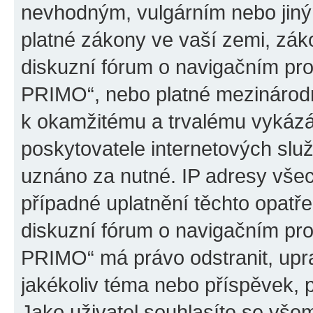
nevhodným, vulgárním nebo jiný
platné zákony ve vaší zemi, záko
diskuzní fórum o navigačním p
PRIMO“, nebo platné mezinárodn
k okamžitému a trvalému vykázá
poskytovatele internetových slu
uznáno za nutné. IP adresy všec
případné uplatnění těchto opatře
diskuzní fórum o navigačním p
PRIMO“ má právo odstranit, upr
jakékoliv téma nebo příspěvek, 
Jako uživatel souhlasíte se všem