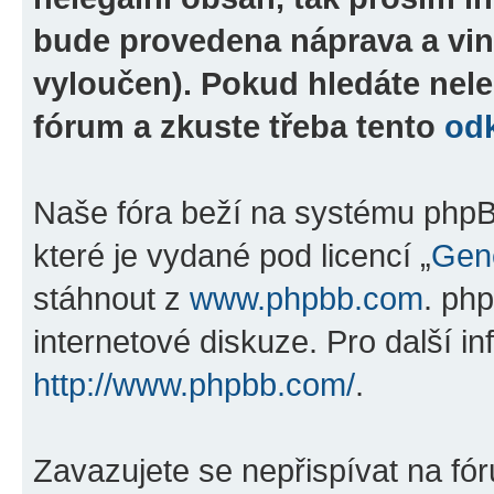
bude provedena náprava a vin
vyloučen). Pokud hledáte nele
fórum a zkuste třeba tento
od
Naše fóra beží na systému phpBB
které je vydané pod licencí „
Gene
stáhnout z
www.phpbb.com
. ph
internetové diskuze. Pro další i
http://www.phpbb.com/
.
Zavazujete se nepřispívat na fó