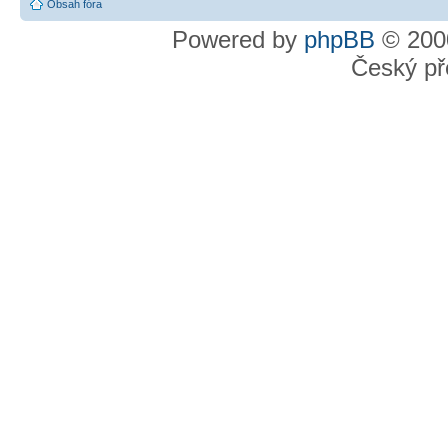
Obsah fóra
Powered by
phpBB
© 2000
Český př