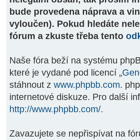
bude provedena náprava a vin
vyloučen). Pokud hledáte nele
fórum a zkuste třeba tento
od
Naše fóra beží na systému phpBB
které je vydané pod licencí „
Gene
stáhnout z
www.phpbb.com
. ph
internetové diskuze. Pro další i
http://www.phpbb.com/
.
Zavazujete se nepřispívat na fó