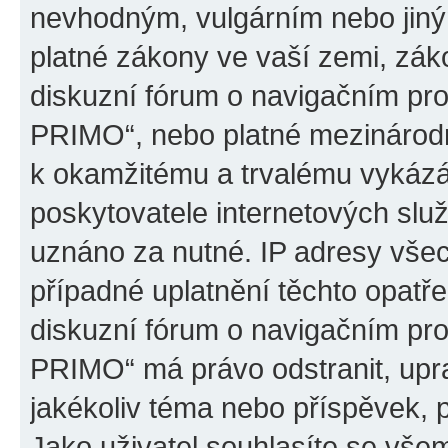
nevhodným, vulgárním nebo jiný
platné zákony ve vaší zemi, záko
diskuzní fórum o navigačním p
PRIMO“, nebo platné mezinárodn
k okamžitému a trvalému vykázá
poskytovatele internetových slu
uznáno za nutné. IP adresy všec
případné uplatnění těchto opatře
diskuzní fórum o navigačním p
PRIMO“ má právo odstranit, upr
jakékoliv téma nebo příspěvek, 
Jako uživatel souhlasíte se všem