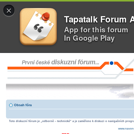
×
Tapatalk Forum 
App for this forum
In Google Play
Obsah fóra
Toto diskuzní fórum je „odborně – technické“ a je zaměřeno k diskuzi o navigačních progra
www.navon.