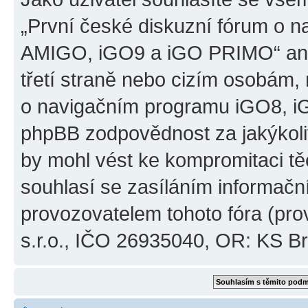
„První české diskuzní fórum o 
AMIGO, iGO9 a iGO PRIMO“ ani
třetí straně nebo cizím osobám,
o navigačním programu iGO8, 
phpBB zodpovědnost za jakýkoliv
by mohl vést ke kompromitaci těch
souhlasí se zasíláním informačn
provozovatelem tohoto fóra (pro
s.r.o., IČO 26935040, OR: KS Brn