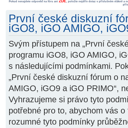
ZDE
Pokud nenajdete odpověď na fóru ani
, položte nejdřív dotaz v příslušném vlákně a 
pří
První české diskuzní f
iGO8, iGO AMIGO, iGO9
Svým přístupem na „První české
programu iGO8, iGO AMIGO, iG
s následujícími podmínkami. Po
„První české diskuzní fórum o 
AMIGO, iGO9 a iGO PRIMO“, nevs
Vyhrazujeme si právo tyto podmí
potřebné pro to, abychom vás o t
rozumné tyto podmínky průběžně