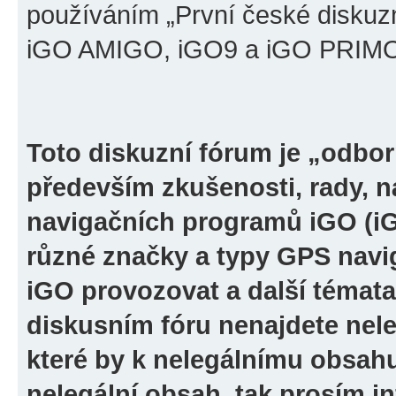
používáním „První české diskuz
iGO AMIGO, iGO9 a iGO PRIMO“ 
Toto diskuzní fórum je „odbor
především zkušenosti, rady, n
navigačních programů iGO (i
různé značky a typy GPS navi
iGO provozovat a další témata
diskusním fóru nenajdete nel
které by k nelegálnímu obsah
nelegální obsah, tak prosím i