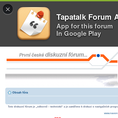
×
Tapatalk Forum 
App for this forum
In Google Play
Obsah fóra
Toto diskuzní fórum je „odborně – technické“ a je zaměřeno k diskuzi o navigačních progra
www.navon.