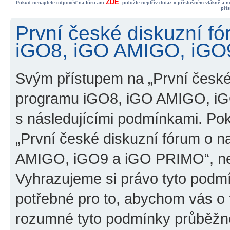
ZDE
Pokud nenajdete odpověď na fóru ani
, položte nejdřív dotaz v příslušném vlákně a 
pří
První české diskuzní f
iGO8, iGO AMIGO, iGO9
Svým přístupem na „První české
programu iGO8, iGO AMIGO, iG
s následujícími podmínkami. Po
„První české diskuzní fórum o 
AMIGO, iGO9 a iGO PRIMO“, nevs
Vyhrazujeme si právo tyto podmí
potřebné pro to, abychom vás o t
rozumné tyto podmínky průběžně