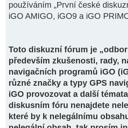
používáním „První české diskuz
iGO AMIGO, iGO9 a iGO PRIMO“ 
Toto diskuzní fórum je „odbor
především zkušenosti, rady, n
navigačních programů iGO (i
různé značky a typy GPS navi
iGO provozovat a další témata
diskusním fóru nenajdete nel
které by k nelegálnímu obsah
nelegální obsah, tak prosím i