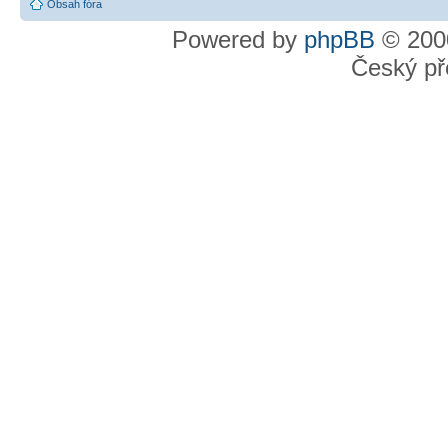
Obsah fóra
Powered by
phpBB
© 2000
Český př