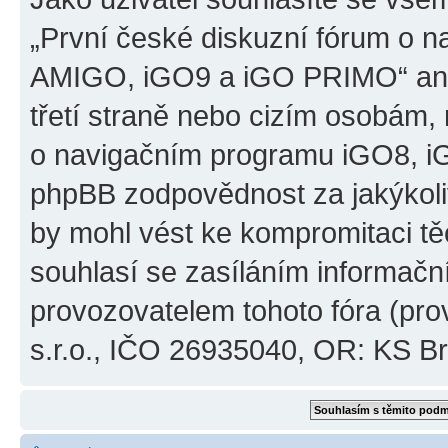
„První české diskuzní fórum o 
AMIGO, iGO9 a iGO PRIMO“ ani
třetí straně nebo cizím osobám,
o navigačním programu iGO8, 
phpBB zodpovědnost za jakýkoliv
by mohl vést ke kompromitaci těch
souhlasí se zasíláním informačn
provozovatelem tohoto fóra (pro
s.r.o., IČO 26935040, OR: KS Brn