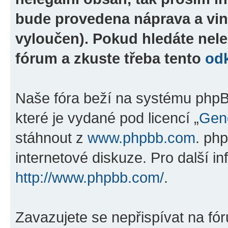
bude provedena náprava a vin
vyloučen). Pokud hledáte nele
fórum a zkuste třeba tento
od
Naše fóra beží na systému phpBB
které je vydané pod licencí „
Gene
stáhnout z
www.phpbb.com
. ph
internetové diskuze. Pro další i
http://www.phpbb.com/
.
Zavazujete se nepřispívat na fó