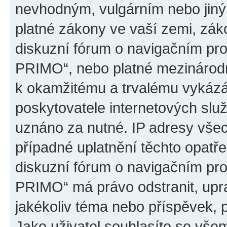
nevhodným, vulgárním nebo jiný
platné zákony ve vaší zemi, záko
diskuzní fórum o navigačním p
PRIMO“, nebo platné mezinárodn
k okamžitému a trvalému vykázá
poskytovatele internetových slu
uznáno za nutné. IP adresy všec
případné uplatnění těchto opatře
diskuzní fórum o navigačním p
PRIMO“ má právo odstranit, upr
jakékoliv téma nebo příspěvek, 
Jako uživatel souhlasíte se všem