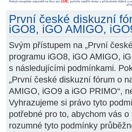
ZDE
Pokud nenajdete odpověď na fóru ani
, položte nejdřív dotaz v příslušném vlákně a 
pří
První české diskuzní f
iGO8, iGO AMIGO, iGO9
Svým přístupem na „První české
programu iGO8, iGO AMIGO, iG
s následujícími podmínkami. Po
„První české diskuzní fórum o 
AMIGO, iGO9 a iGO PRIMO“, nevs
Vyhrazujeme si právo tyto podmí
potřebné pro to, abychom vás o t
rozumné tyto podmínky průběžně