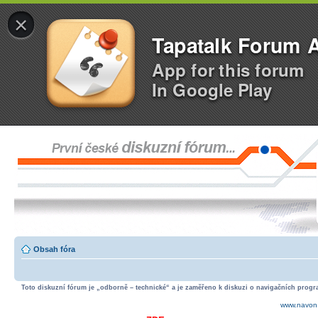
×
Tapatalk Forum 
App for this forum
In Google Play
Obsah fóra
Toto diskuzní fórum je „odborně – technické“ a je zaměřeno k diskuzi o navigačních progra
www.navon.