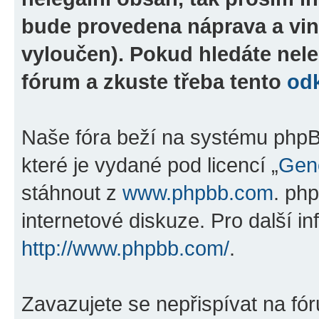
bude provedena náprava a vin
vyloučen). Pokud hledáte nele
fórum a zkuste třeba tento
od
Naše fóra beží na systému phpBB
které je vydané pod licencí „
Gene
stáhnout z
www.phpbb.com
. ph
internetové diskuze. Pro další i
http://www.phpbb.com/
.
Zavazujete se nepřispívat na fó