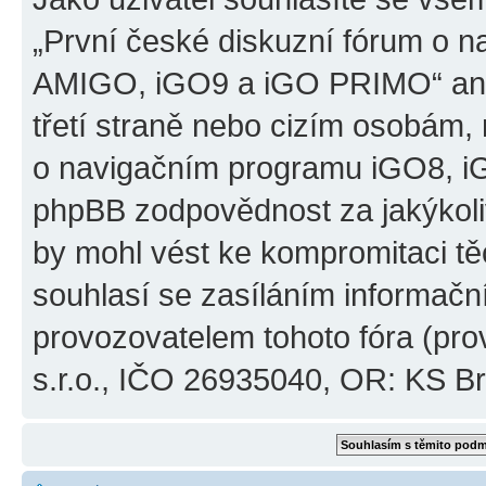
„První české diskuzní fórum o 
AMIGO, iGO9 a iGO PRIMO“ ani
třetí straně nebo cizím osobám,
o navigačním programu iGO8, 
phpBB zodpovědnost za jakýkoliv
by mohl vést ke kompromitaci těch
souhlasí se zasíláním informačn
provozovatelem tohoto fóra (pro
s.r.o., IČO 26935040, OR: KS Brn