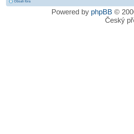
Obsah fóra
Powered by
phpBB
© 2000
Český př