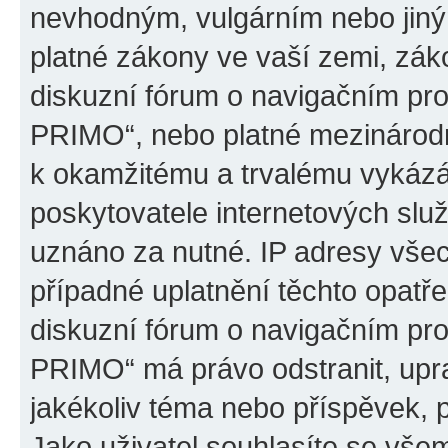
nevhodným, vulgárním nebo jiný
platné zákony ve vaší zemi, záko
diskuzní fórum o navigačním p
PRIMO“, nebo platné mezinárodn
k okamžitému a trvalému vykázá
poskytovatele internetových slu
uznáno za nutné. IP adresy všec
případné uplatnění těchto opatře
diskuzní fórum o navigačním p
PRIMO“ má právo odstranit, upr
jakékoliv téma nebo příspěvek, 
Jako uživatel souhlasíte se všem