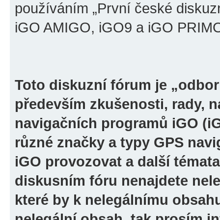
používáním „První české diskuz
iGO AMIGO, iGO9 a iGO PRIMO“ 
Toto diskuzní fórum je „odbor
především zkušenosti, rady, n
navigačních programů iGO (i
různé značky a typy GPS navi
iGO provozovat a další témata
diskusním fóru nenajdete nel
které by k nelegálnímu obsah
nelegální obsah, tak prosím i